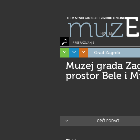
muz
E
HRVATSKI MUZEJI I ZBIRKE ONLINE
HR
|
EN
PRETRAŽIVANJE
Grad Zagreb
Muzej grada Zag
prostor Bele i M
OPĆI PODACI