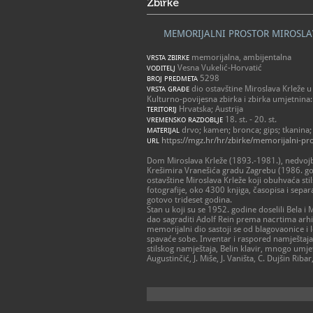
Zbirke
MEMORIJALNI PROSTOR MIROSLAV
memorijalna, ambijentalna
VRSTA ZBIRKE
Vesna Vukelić-Horvatić
VODITELJ
5298
BROJ PREDMETA
dio ostavštine Miroslava Krleže u 
VRSTA GRAĐE
Kulturno-povijesna zbirka i zbirka umjetnina:
Hrvatska; Austrija
TERITORIJ
18. st. - 20. st.
VREMENSKO RAZDOBLJE
drvo; kamen; bronca; gips; tkanina;
MATERIJAL
https://mgz.hr/hr/zbirke/memorijalni-pro
URL
Dom Miroslava Krleže (1893.-1981.), nedvojbe
Krešimira Vranešića gradu Zagrebu (1986. godi
ostavštine Miroslava Krleže koji obuhvaća sti
fotografije, oko 4300 knjiga, časopisa i separa
gotovo trideset godina.
Stan u koji su se 1952. godine doselili Bela i
dao sagraditi Adolf Rein prema nacrtima arhi
memorijalni dio sastoji se od blagovaonice i 
spavaće sobe. Inventar i raspored namještaja
stilskog namještaja, Belin klavir, mnogo umjet
Augustinčić, J. Miše, J. Vaništa, C. Dujšin Ribar