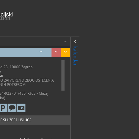
kalendar
zd 23, 10000 Zagreb
b
ME
O ZATVORENO ZBOG OŠTEĆENJA
NIH POTRESOM
4-922 (01/4851-363 - Muzej
eba)
gz.hr
://mgz.hr/hr/zbirke/memorijalni-
.
E SLUŽBE I USLUGE