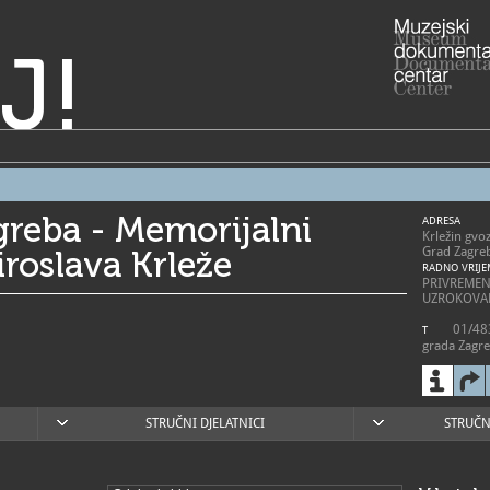
J!
reba - Memorijalni
ADRESA
Krležin gvo
iroslava Krleže
Grad Zagre
RADNO VRIJE
PRIVREMEN
UZROKOVA
01/483
T
grada Zagr
mgz@m
E
https
W
prostor-mi..
STRUČNI DJELATNICI
STRUČN