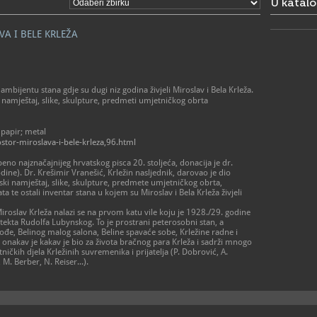
U katal
A I BELE KRLEŽA
ambijentu stana gdje su dugi niz godina živjeli Miroslav i Bela Krleža.
 namještaj, slike, skulpture, predmeti umjetničkog obrta
 papir; metal
stor-miroslava-i-bele-krleza,96.html
no najznačajnijeg hrvatskog pisca 20. stoljeća, donacija je dr.
ne). Dr. Krešimir Vranešić, Krležin nasljednik, darovao je dio
lski namještaj, slike, skulpture, predmete umjetničkog obrta,
ta te ostali inventar stana u kojem su Miroslav i Bela Krleža živjeli
 Miroslav Krleža nalazi se na prvom katu vile koju je 1928./29. godine
tekta Rudolfa Lubynskog. To je prostrani peterosobni stan, a
lođe, Belinog malog salona, Beline spavaće sobe, Krležine radne i
 onakav je kakav je bio za života bračnog para Krleža i sadrži mnogo
ničkih djela Krležinih suvremenika i prijatelja (P. Dobrović, A.
, M. Berber, N. Reiser...).