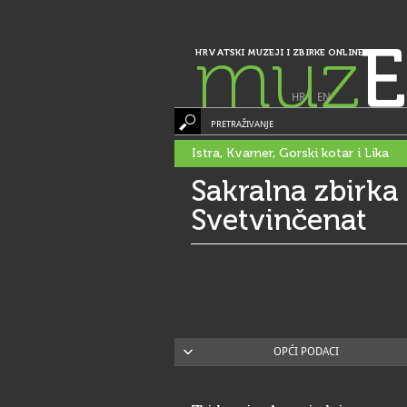
muz
E
HRVATSKI MUZEJI I ZBIRKE ONLINE
HR
|
EN
PRETRAŽIVANJE
Istra, Kvarner, Gorski kotar i Lika
Sakralna zbirka
Svetvinčenat
OPĆI PODACI