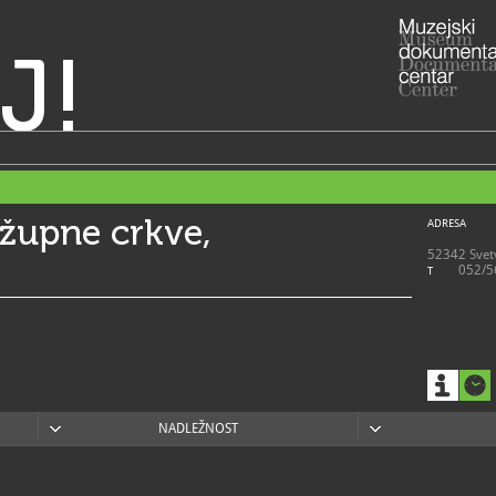
J!
 župne crkve,
ADRESA
52342 Svetv
052/5
T
NADLEŽNOST