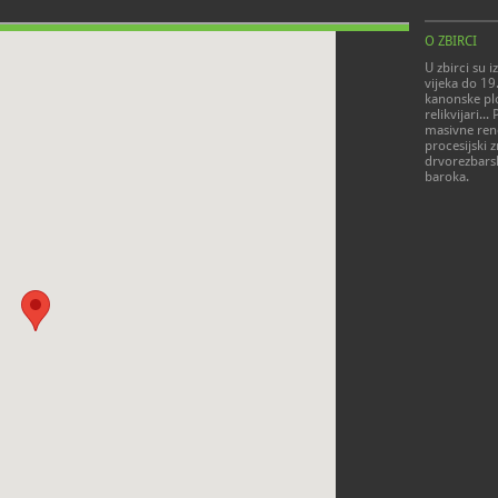
O ZBIRCI
U zbirci su 
vijeka do 19.
kanonske ploč
relikvijari.
masivne rene
procesijski 
drvorezbars
baroka.