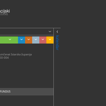
kalendar
inčenat Istarska županija
60-004
FUNDUS