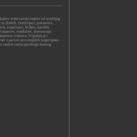
izloženi srebrnarski radovi od srednjeg
 st. (kaleži, čestičnjaci, pokaznice,
e, svijećnjaci, križevi, kandila,
.. Postavom, međutim, dominiraju
sansne vratnice. Vrijedan je i
znak s parom procesijskih svijećnjaka -
ki radovi venecijanskoga kasnog