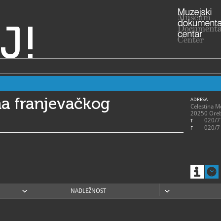
J!
na franjevačkog
ADRESA
Celestina M
20250 Oreb
020/7
T
020/7
F
NADLEŽNOST