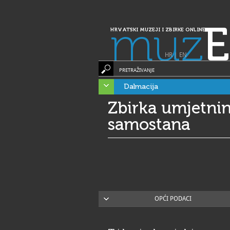
muz
E
HRVATSKI MUZEJI I ZBIRKE ONLINE
HR
|
EN
PRETRAŽIVANJE
Dalmacija
Zbirka umjetni
samostana
OPĆI PODACI