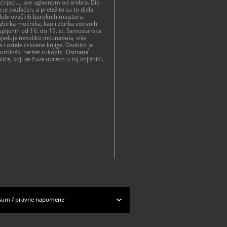
jećnjaci..., sve uglavnom od srebra. Dio
 je pozlaćen, a pretežito su to djela
 dubrovačkih baroknih majstora.
 zbirka moćnika, kao i zbirka votivnih
upljenih od 16. do 19. st. Samostanska
sjeduje nekoliko inkunabula, više
i ostale crkvene knjige. Osobito je
turološki raritet rukopis "Osmana"
ića, koji se čuva upravo u toj knjižnici.
sum
/
pravne napomene