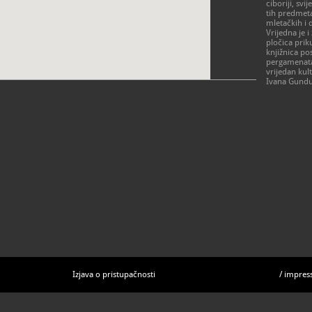
ciboriji, svi
tih predmeta
mletačkih i
Vrijedna je i
pločica prik
knjižnica po
pergamenata 
vrijedan kul
Ivana Gundul
Izjava o pristupačnosti
/
impres