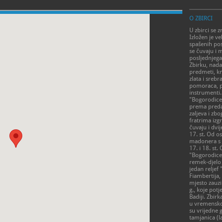
O ZBIRCI
U zbirci se z
Izložen je ve
spašenih pos
se čuvaju i 
posljednjeg
Zbirku, nadalj
predmeti, kn
zlata i sreb
pomoraca, po
instrumenti.
"Bogorodice"
prema predaj
zaljeva i zb
fratrima izg
čuvaju i dvij
17. st. Od os
madonera s kr
17. i 18. st.
"Bogorodice 
remek-djelo 
jedan relje
Fiambertija,
mjesto zauzi
g., koje pot
Badiji. Zbi
u vremensko
su vrijedne 
tamjanica (la