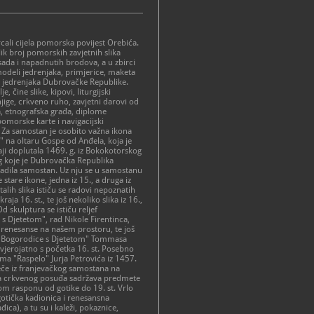
rcali cijela pomorska povijest Orebića.
lik broj pomorskih zavjetnih slika
ada i napadnutih brodova, a u zbirci
modeli jedrenjaka, primjerice, maketa
a jedrenjaka Dubrovačke Republike.
e, čine slike, kipovi, liturgijski
jige, crkveno ruho, zavjetni darovi od
ra, etnografska građa, diplome
morske karte i navigacijski
 Za samostan je osobito važna ikona
 na oltaru Gospe od Anđela, koja je
i doplutala 1469. g. iz Bokokotorskog
og koje je Dubrovačka Republika
radila samostan. Uz nju se u samostanu
e stare ikone, jedna iz 15., a druga iz
talih slika ističu se radovi nepoznatih
aja 16. st., te još nekoliko slika iz 16.,
 Od skulptura se ističu reljef
s Djetetom", rad Nikole Firentinca,
renesanse na našem prostoru, te još
f "Bogorodice s Djetetom" Tommasa
 vjerojatno s početka 16. st. Posebno
ma "Raspelo" Jurja Petrovića iz 1457.
ječe iz franjevačkog samostana na
rka crkvenog posuđa sadržava predmete
m rasponu od gotike do 19. st. Vrlo
gotička kadionica i renesansna
đica), a tu su i kaleži, pokaznice,