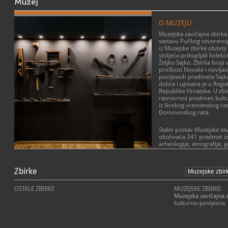
Muzej
O MUZEJU
Muzejska zavičajna zbirka
sastavu Pučkog otvorenog 
iz Muzejske zbirke obitelj
stoljeća prikupljali kolekc
Željko Sajko. Zbirka broji
prošlosti Novske i novljan
povijesnih predmeta Sajk
dobra i upisana je u Regi
Republike Hrvatske. U zbir
raznovrsni predmeti kultu
iz širokog vremenskog ra
Domovinskog rata.
Stalni postav Muzejske za
obuhvaća 341 predmet iz 9
arheologije, etnografije, 
prometa, svakodnevnog ži
razglednica i fotografija,
oružja i opreme do razdobl
Zbirke
Domovinskog rata na pod
renovacije prostora nekad
sklopu zgrade Pučkog otv
OSTALE ZBIRKE
MUZEJSKE ZBIRKE
stalni postav je svečano 
Muzejska zavičajna 
godine.
kulturno-povijesna
Financiranje svih radova
zavičajne zbirke snosio j