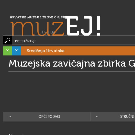
muz
EJ!
HRVATSKI MUZEJI I ZBIRKE ONLINE
HR
|
EN
PRETRAŽIVANJE
Središnja Hrvatska
Muzejska zavičajna zbirka 
OPĆI PODACI
STRUČNI 