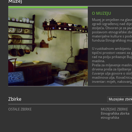
Muzej
O MUZEJU
Muzej je smješten na gla
zgradi izgrađenoj nad di
stoljeća. Otvoren je za ja
postavom etnografske zb
materijalne kulture s pod
fundusa Etnografskog muze
U rustikalnom ambijentu p
tipični prostori vezani za
rad na polju prikazuje Buj
maslina.
Preša za mljevenje masl
drvena preša za tiještenje
čuvanje ulja govore o st
maslinova ulja. Kovačnicu
inventar: mijeh, nakovanj, 
Na prvom katu izložena je
predmeti vezani za domać
Zbirke
spavaća soba s tkalačkim 
rukotvorstvo.
Prostor na posljednjem ka
OSTALE ZBIRKE
MUZEJSKE ZBIRKE
škrinje, koristi se i za po
Etnografska zbirka
etnografska