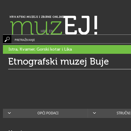
muz
EJ!
HRVATSKI MUZEJI I ZBIRKE ONLINE
HR
|
EN
PRETRAŽIVANJE
Istra, Kvarner, Gorski kotar i Lika
Etnografski muzej Buje
OPĆI PODACI
STRUČNI 