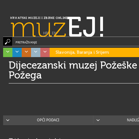
muz
EJ!
HRVATSKI MUZEJI I ZBIRKE ONLINE
HR
|
EN
PRETRAŽIVANJE
Slavonija, Baranja i Srijem
Dijecezanski muzej Požeške 
Požega
OPĆI PODACI
NADLE