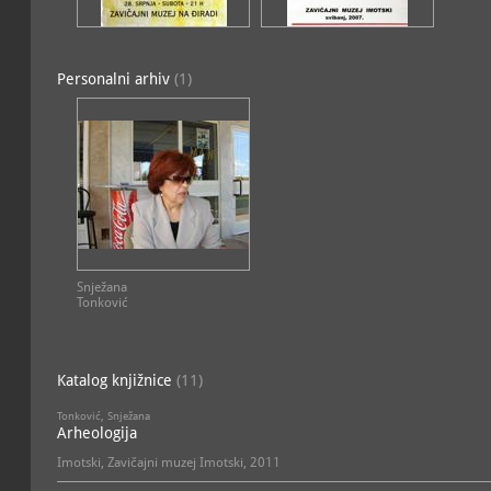
srednjeg vijeka i doba Aus
izloženi.
Personalni arhiv
(1)
U galerijskom prostoru n
održavaju se povremene i
Snježana
Tonković
Katalog knjižnice
(11)
Tonković, Snježana
Arheologija
Imotski, Zavičajni muzej Imotski, 2011