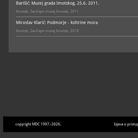
Barišić: Muzej grada Imotskog, 25.6. 2011.
Imotski, Zavičajni muzej Imotski, 2011
Miroslav Klarić: Podmorje - koltrine mora
Imotski, Zavičajni muzej Imotski, 2010
copyright MDC 1997.-2026.
Izjava o pristu