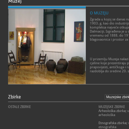
Muzej
O MUZEJU
Zgrada u kojoj se danas n
1903. g. kao dio industri
kompleksa najveće otkup
Dalmaciji. Izgrađena je u
vremenu od 1888. do 1917.
blagovaonica i prostor z
U prizemlju Muzeja nalazi 
cjeline koje prezentiraju 
prapovijesti, antičkoga i
razdoblja do sredine 20. s
Antičko razdoblje predst
spomenicima: nadgrobnim
Zbirke
zapisima, mozaicima i k
metalnim predmetima naki
OSTALE ZBIRKE
brojnosti antičkih nalaza j
MUZEJSKE ZBIRKE
prolazila kroz prostor Imo
Arheološka zbirka
; 
gradove rimske provincije
arheološka
Kasna antika i ranosredn
predstavljeno je nalazima 
Etnografska zbirka
;
Osobito se ističe pleterna
etnografska