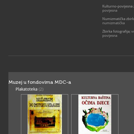
prisutnosti Hrvata na ovo
Kulturno-povijesna 
povijesna
Numizmatička zbir
Izlošci Kulturno-povijesne
numizmatička
Imotskog, s naglaskom na 
20. st. kada grad dosiže 
Zbirka fotografija
; 
procvat građanskog život
povijesna
Etnografski postav posve
predmeta iz seoskih kuća
nošnja i mnogi tkani predm
svakodnevnom životu. Zan
uzgajale dudov svilac i ko
kojeg su koristile u šivanj
Muzej u fondovima MDC-a
Odjel duhana sadržava p
Plakatoteka
(2)
proizvodnju koja je neka
djelatnost ovog kraja. Ve
uzgajao je duhan, u ovom k
a budući da je i sama zgr
kompleksa za obradu duha
uklapa u priču o toj djelat
Muzej ima velik broj primj