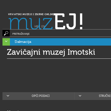
muz
EJ!
HRVATSKI MUZEJI I ZBIRKE ONLINE
HR
|
EN
PRETRAŽIVANJE
Dalmacija
Zavičajni muzej Imotski
OPĆI PODACI
STRUČNI 