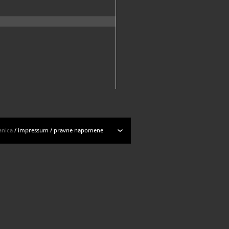
anica
/
impressum
/
pravne napomene