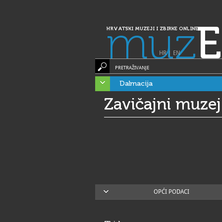
muz
E
HRVATSKI MUZEJI I ZBIRKE ONLINE
HR
|
EN
PRETRAŽIVANJE
Dalmacija
Zavičajni muzej
OPĆI PODACI