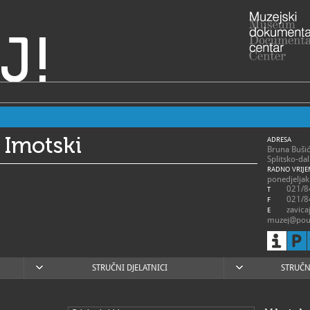
J!
 Imotski
ADRESA
Bruna Buši
Splitsko-da
RADNO VRIJE
ponedjeljak 
021/8
T
021/8
F
zavica
E
muzej@pou-
https
W
https://vis
imotski/
STRUČNI DJELATNICI
STRUČN