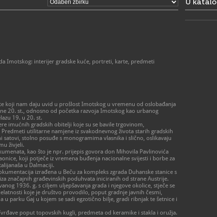
U katal
da Imotskog: interijer gradske kuće, portreti, karte, predmeti
e koji nam daju uvid u prošlost Imotskog u vremenu od oslobađanja
dine 20. st., odnosno od početka razvoja Imotskog kao urbanog
azu 19. u 20. st.
ere imućnih gradskih obitelji koje su se bavile trgovinom,
Predmeti utilitarne namjene iz svakodnevnog života starih gradskih
azni satovi, stolno posuđe s monogramima vlasnika i slično, oslikavaju
mu živjeli.
umenata, kao što je npr. prijepis govora don Mihovila Pavlinovića
nice, koji potječe iz vremena buđenja nacionalne svijesti i borbe za
alijanaša u Dalmaciji.
a dokumentacija izrađena u Beču za kompleks zgrada Duhanske stanice s
za značajnih građevinskih poduhvata iniciranih od strane Austrije.
nog 1936. g. s ciljem uljepšavanja grada i njegove okolice, stječe se
jelatnosti koje je društvo provodilo, poput gradnje javnih česmi,
u parku Gaj u kojem se sadi egzotično bilje, gradi ribnjak te šetnice i
Tvrđave poput topovskih kugli, predmeta od keramike i stakla i oružja.