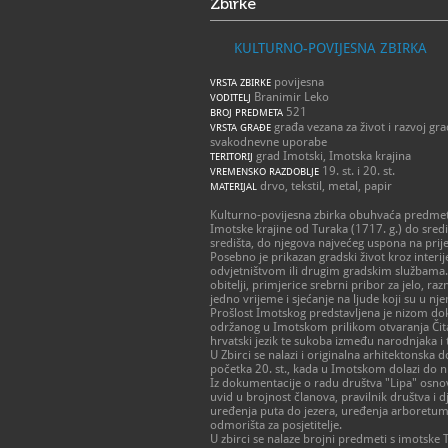
Zbirke
KULTURNO-POVIJESNA ZBIRKA
povijesna
VRSTA ZBIRKE
Branimir Leko
VODITELJ
521
BROJ PREDMETA
građa vezana za život i razvoj gra
VRSTA GRAĐE
svakodnevne uporabe
grad Imotski, Imotska krajina
TERITORIJ
19. st. i 20. st.
VREMENSKO RAZDOBLJE
drvo, tekstil, metal, papir
MATERIJAL
Kulturno-povijesna zbirka obuhvaća predmet
Imotske krajine od Turaka (1717. g.) do sre
središta, do njegova najvećeg uspona na prijel
Posebno je prikazan gradski život kroz interij
odvjetništvom ili drugim gradskim službama. 
obitelji, primjerice srebrni pribor za jelo, r
jedno vrijeme i sjećanje na ljude koji su u nje
Prošlost Imotskog predstavljena je nizom dok
održanog u Imotskom prilikom otvaranja Čitao
hrvatski jezik te sukoba između narodnjaka i t
U Zbirci se nalazi i originalna arhitektonsk
početka 20. st., kada u Imotskom dolazi do ni
Iz dokumentacije o radu društva "Lipa" osnova
uvid u brojnost članova, pravilnik društva i d
uređenja puta do jezera, uređenja arboretuma 
odmorišta za posjetitelje.
U zbirci se nalaze brojni predmeti s imotske 