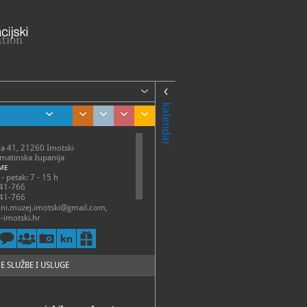
kalendar
ća 41, 21260 Imotski
lmatinska županija
ME
- petak: 7 - 15 h
41-766
41-766
jni.muzej.imotski@gmail.com,
imotski.hr
://imotski.hr/muzej/
itimota.com/zavicajni-muzej-
E SLUŽBE I USLUGE