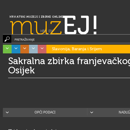
muz
EJ!
HRVATSKI MUZEJI I ZBIRKE ONLINE
HR
|
EN
PRETRAŽIVANJE
Slavonija, Baranja i Srijem
Sakralna zbirka franjevačk
Osijek
OPĆI PODACI
NADLE