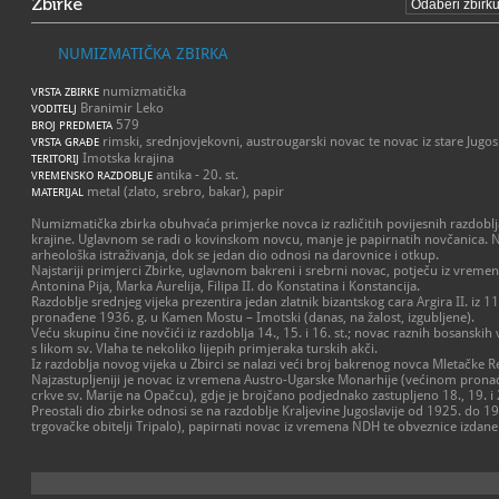
Zbirke
NUMIZMATIČKA ZBIRKA
numizmatička
VRSTA ZBIRKE
Branimir Leko
VODITELJ
579
BROJ PREDMETA
rimski, srednjovjekovni, austrougarski novac te novac iz stare Jugos
VRSTA GRAĐE
Imotska krajina
TERITORIJ
antika - 20. st.
VREMENSKO RAZDOBLJE
metal (zlato, srebro, bakar), papir
MATERIJAL
Numizmatička zbirka obuhvaća primjerke novca iz različitih povijesnih razdob
krajine. Uglavnom se radi o kovinskom novcu, manje je papirnatih novčanica. Na
arheološka istraživanja, dok se jedan dio odnosi na darovnice i otkup.
Najstariji primjerci Zbirke, uglavnom bakreni i srebrni novac, potječu iz vreme
Antonina Pija, Marka Aurelija, Filipa II. do Konstatina i Konstancija.
Razdoblje srednjeg vijeka prezentira jedan zlatnik bizantskog cara Argira II. iz 11
pronađene 1936. g. u Kamen Mostu – Imotski (danas, na žalost, izgubljene).
Veću skupinu čine novčići iz razdoblja 14., 15. i 16. st.; novac raznih bosanskih
s likom sv. Vlaha te nekoliko lijepih primjeraka turskih akči.
Iz razdoblja novog vijeka u Zbirci se nalazi veći broj bakrenog novca Mletačke 
Najzastupljeniji je novac iz vremena Austro-Ugarske Monarhije (većinom pron
crkve sv. Marije na Opačcu), gdje je brojčano podjednako zastupljeno 18., 19. i 2
Preostali dio zbirke odnosi se na razdoblje Kraljevine Jugoslavije od 1925. do 1
trgovačke obitelji Tripalo), papirnati novac iz vremena NDH te obveznice izdane z