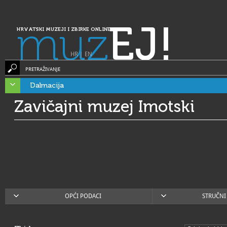
muz
EJ!
HRVATSKI MUZEJI I ZBIRKE ONLINE
HR
|
EN
PRETRAŽIVANJE
Dalmacija
Zavičajni muzej Imotski
OPĆI PODACI
STRUČNI 