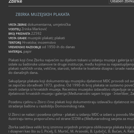
Zbirke
ZBIRKA MUZEJSKIH PLAKATA
dokumentarna, umjetnička
VRSTA ZBIRKE
Zrinka Marković
VODITELJ
22592
BROJ PREDMETA
muzejski plakati; plakati
VRSTA GRAĐE
Hrvatska; inozemstvo
TERITORIJ
od 1950-ih do danas
VREMENSKO RAZDOBLJE
papir
MATERIJAL
Plakati koji čine Zbirku najvećim su dijelom tiskani u izdanju muzeja i galerija i
izdale su baštinske ustanove te druge institucije, među kojima su najzastupljenije
plakati različitih vrsta, veličine, starosti, tehnike te kvalitete dizajna i izrade na
do današnjih dana.
Sakupljanje plakata koji dokumentiraju muzejsku djelatnost MDC provodi od s
se započeo obrađivati 1973. godine. Od 1990-ih broj plakata se sustavno poveć
novih izdanja iz hrvatskih muzeja. Recentno muzejsko izdavaštvo objavljuje se u
djelatnosti hrvatskih muzeja i galerija (Međunarodni sajam knjiga - Interliber, Z
Posebnu cjelinu u Zbirci čine plakati koji dokumentiraju izdavačku djelatnost ins
stradanje baštine u razdoblju Domovinskog rata.
U Zbirci se nalazi i posebna cjelina - plakati u izdanju MDC-a izdani u povodu
ilustriraju temu preporučenu od strane ICOM-a (Međunarodnog savjeta za muze
Zbirka sadržava veliki broj iznimno vrijednih primjera oblikovanja plakata koje s
i dizajneri kao što su I. Picelj, E. Murtić, M. Arsovski, B. Ljubičić, B. Bućan, A. Raš