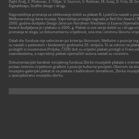
Dajht Kralj, Z. Pliskovac, Z. Tišljar, V. Giuricin, V. Rožman, M. Šutej, D. Fritz, M. G
Digitaldizajn, Graffiti design i drugi.
Najprestižnija priznanja za oblikovanje dobili su plakati B. Ljubičića nastali u 
Međunarodnog dana muzeja. Najvrednija pristigla nagrada je Red Dot Award / Bes
2000. godine dodijelio Design Zentrum Nordhein Westfalen iz Essena (Njemačk
Award dodijeljena je i plakatu iz 2006. g. Plakati iz ove serije dobili su i drug
priznanja te stoga, uz dokumentarnu vrijednost, ona ima i iznimnu likovnu vrij
Ostali dio fundusa nije valoriziran po kriteriju likovnosti. Međutim s pozicije tog
su nastali u pedesetim i šezdesetim godinama 20. stoljeća. To se odnosi na plaka
pristiglih iz inozemstva (Poljska, ČSSR) dok su vrijedni plakati pristigli iz Franc
osamdesetima, a najvredniji plakati njemačkih autora nastali su recentno.
Dokumentacijski karakter inicijalnog fundusa Zbirke muzejskih plakata s vremen
postao iznimno vrijednom građom s pozicije kulturne povijesti. Obzirom na stra
muzejsko-galerijski plakat te na plakate s baštinskom tematikom, Zbirka muzejsk
u specijaliziranu muzejsku zbirku.