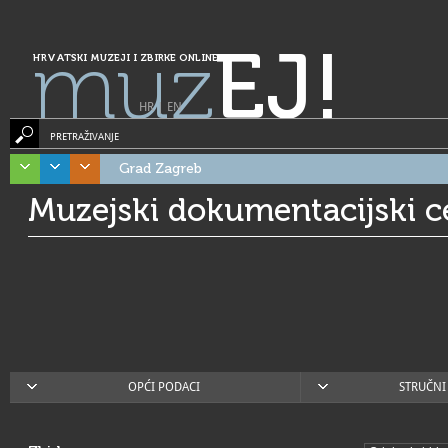
muz
EJ!
HRVATSKI MUZEJI I ZBIRKE ONLINE
HR
|
EN
PRETRAŽIVANJE
Grad Zagreb
Muzejski dokumentacijski c
OPĆI PODACI
STRUČNI 