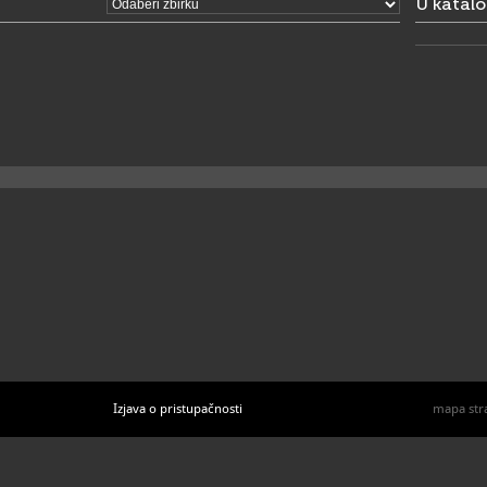
U katal
Izjava o pristupačnosti
mapa str