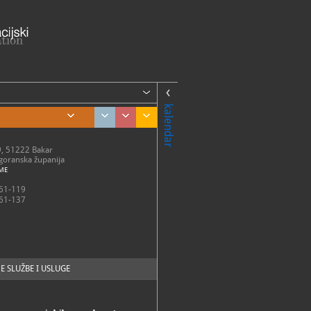
kalendar
9, 51222 Bakar
goranska županija
ME
61-119
61-137
E SLUŽBE I USLUGE