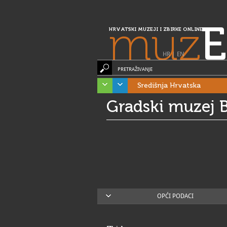
muz
E
HRVATSKI MUZEJI I ZBIRKE ONLINE
HR
|
EN
PRETRAŽIVANJE
Središnja Hrvatska
Gradski muzej 
OPĆI PODACI