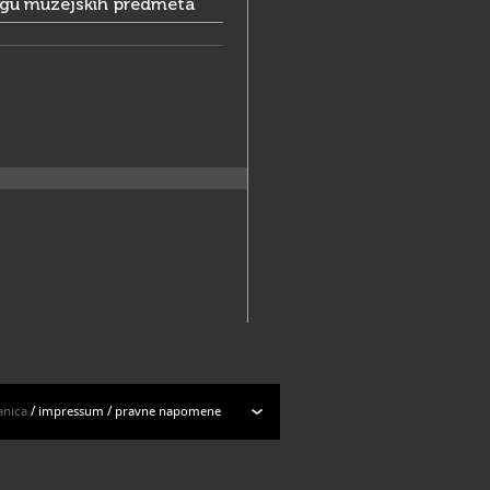
ogu muzejskih predmeta
anica
/
impressum
/
pravne napomene