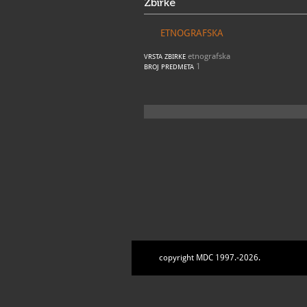
Zbirke
ETNOGRAFSKA
etnografska
VRSTA ZBIRKE
1
BROJ PREDMETA
copyright MDC 1997.-2026.