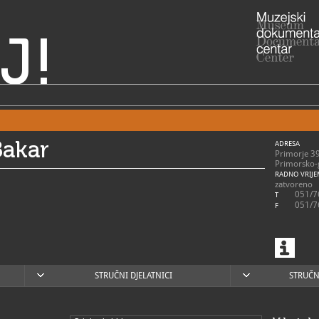
J!
Bakar
ADRESA
Primorje 3
Primorsko-
RADNO VRIJE
zatvoreno
051/7
T
051/7
F
STRUČNI DJELATNICI
STRUČN