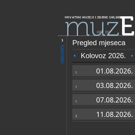
muz
E
HRVATSKI MUZEJI I ZBIRKE ONLINE
HR
|
EN
Pregled mjeseca
PRETRAŽIVANJE
kalendar
Grad Zagreb
Kolovoz 2026.
Muzej blaženoga
01.08.2026.
Zagreb
1
03.08.2026.
1
07.08.2026.
1
11.08.2026.
2
OPĆI PODACI