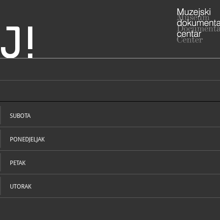
J!
 Alojzija Stepinca,
ADRESA
Kaptol 31
10000 Zagr
SUBOTA
01/48
T
01/48
F
juraj.b
E
PONEDJELJAK
PETAK
UTORAK
NADLEŽNOST