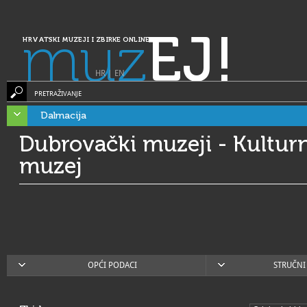
muz
EJ!
HRVATSKI MUZEJI I ZBIRKE ONLINE
HR
|
EN
PRETRAŽIVANJE
Dalmacija
Dubrovački muzeji - Kultur
muzej
OPĆI PODACI
STRUČNI 