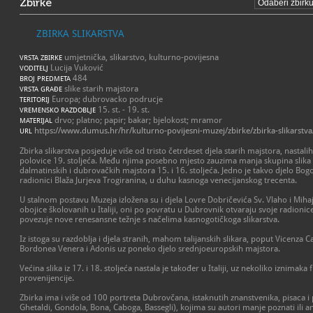
Zbirke
ZBIRKA SLIKARSTVA
umjetnička, slikarstvo, kulturno-povijesna
VRSTA ZBIRKE
Lucija Vuković
VODITELJ
484
BROJ PREDMETA
slike starih majstora
VRSTA GRAĐE
Europa; dubrovacko podrucje
TERITORIJ
15. st. - 19. st.
VREMENSKO RAZDOBLJE
drvo; platno; papir; bakar; bjelokost; mramor
MATERIJAL
https://www.dumus.hr/hr/kulturno-povijesni-muzej/zbirke/zbirka-slikarstva
URL
Zbirka slikarstva posjeduje više od tristo četrdeset djela starih majstora, nasta
polovice 19. stoljeća. Među njima posebno mjesto zauzima manja skupina slika i
dalmatinskih i dubrovačkih majstora 15. i 16. stoljeća. Jedno je takvo djelo Bogo
radionici Blaža Jurjeva Trogiranina, u duhu kasnoga venecijanskog trecenta.
U stalnom postavu Muzeja izložena su i djela Lovre Dobričevića Sv. Vlaho i Miha
obojice školovanih u Italiji, oni po povratu u Dubrovnik otvaraju svoje radionice,
povezuje nove renesansne težnje s načelima kasnogotičkoga slikarstva.
Iz istoga su razdoblja i djela stranih, mahom talijanskih slikara, poput Vicenza Ca
Bordonea Venera i Adonis uz poneko djelo srednjoeuropskih majstora.
Većina slika iz 17. i 18. stoljeća nastala je također u Italiji, uz nekoliko iznim
provenijencije.
Zbirka ima i više od 100 portreta Dubrovčana, istaknutih znanstvenika, pisaca i p
Ghetaldi, Gondola, Bona, Caboga, Bassegli), kojima su autori manje poznati ili an