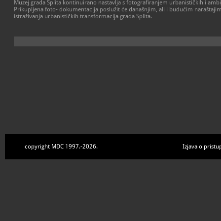
Muzej grada Splita kontinuirano nastavlja s fotografiranjem urbanističkih i amb
Prikupljena foto- dokumentacija poslužit će današnjim, ali i budućim naraštaji
istraživanja urbanističkih transformacija grada Splita.
copyright MDC 1997.-2026.
Izjava o pristu