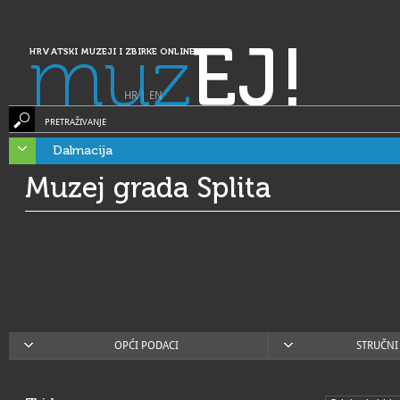
muz
EJ!
HRVATSKI MUZEJI I ZBIRKE ONLINE
HR
|
EN
PRETRAŽIVANJE
Dalmacija
Muzej grada Splita
OPĆI PODACI
STRUČNI 