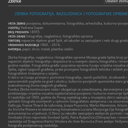
Zbirke
ZBIRKA FOTOGRAFIJA, RAZGLEDNICA I FOTOGRAFSKE OPREME
povijesna, dokumentarna, fotografska, arheološka, kulturno-povije
VRSTA ZBIRKE
Vedrana Supan
VODITELJ
18955
BROJ PREDMETA
fotografije, razglednice, fotografska oprema
VRSTA GRAĐE
najvecim dijelom grad Split, ali takoder su zastupljeni i neki drugi grado
TERITORIJ
1860. - 2014.
VREMENSKO RAZDOBLJE
papir; drvo; metal; plastika; staklo
MATERIJAL
Zbirka fotografija, razglednica i fotografske opreme Muzeja grada Splita broji 
najvećim dijelom fotografije i dopisnice te u manjem obimu fotografsku i ki
godine nadalje. Fotografska građa i popratna oprema čuvaju vrijedna vizualna s
Splita, izgled njegovih građana, prate promjene fotografskih tehnika i stilskih 
fotografskim kretanjima u svijetu.
U zbirci se čuvaju primjerci portretne fotografije, raznih političkih, društvenih 
panoramskih pogleda na grad i okolicu, kulturno-povijenih spomenika stare grads
svakodnevnog života njegovih građana.
Fundus Zbirke kontinuirano raste i obogaćuje se ostavštinama, darovanjima i ot
predstavljaju vrijedna vizualna svjedočanstva povijesne i kulturne memorije Spl
U razdoblju od 1860. godine do Prvog svjetskog rata u muzejskoj zbirci zastuplje
splitskih fotografa snimljenih u njihovim fotografskim atelijerima i na otvoren
Gallicyja, Franza Thiard de Laforesta, Josipa Popovića, Marka Manenizze, Artura
do Enricha Wiesera te talentiranog fotoamatera Luciana Morpurga čije fotografi
dokumentarnu vrijednost. U Zbirci su također zastupljeni atelijerski portreti i r
Sinobada (Foto-reportaža Sinobad-Split), Petra Ruljančića (Olimpia) kao i ren
razdoblja od Dragutina (Karlo) Sthülera do Ante Borovića (Foto atelijer Hollyw
fotografa poslijeratnog razdoblja.