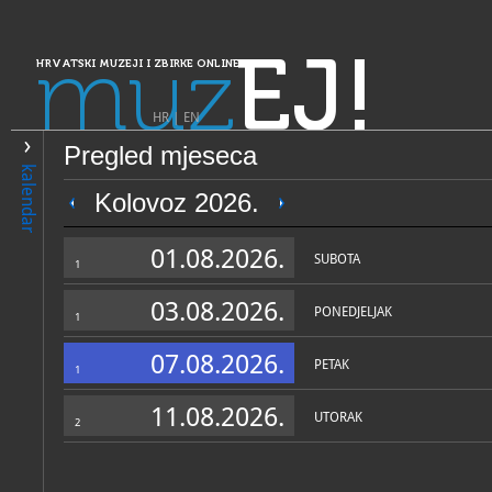
muz
EJ!
HRVATSKI MUZEJI I ZBIRKE ONLINE
HR
|
EN
Pregled mjeseca
PRETRAŽIVANJE
kalendar
Dalmacija
Kolovoz 2026.
Muzej grada Splita
01.08.2026.
SUBOTA
1
03.08.2026.
PONEDJELJAK
1
07.08.2026.
PETAK
1
11.08.2026.
UTORAK
2
OPĆI PODACI
STRUČNI 