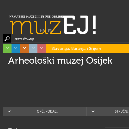
muz
EJ!
HRVATSKI MUZEJI I ZBIRKE ONLINE
HR
|
EN
PRETRAŽIVANJE
Slavonija, Baranja i Srijem
Arheološki muzej Osijek
OPĆI PODACI
STRUČNI 