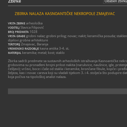
Zbirke
ZBIRKA NALAZA KASNOANTIČKE NEKROPOLE ZMAJEVAC
arheološka
VRSTA ZBIRKE
Slavica Filipović
VODITELJ
1028
BROJ PREDMETA
grobni nalaz; grobni prilog; novac; nakit; keramička posuda; staklen
VRSTA GRAĐE
dijelovi grobne arhitekture
Zmajevac, Baranja
TERITORIJ
kasna antika 3-4. st.
VREMENSKO RAZDOBLJE
keramika; metal; kost; staklo
MATERIJAL
Zbirka sadrži predmete sa sustavnih arheoloških istraživanja Kasnoantičke nek
grobovima su pronađeni brojni prilozi nakita (narukvice, naušnice, igle, prstenje 
češljevi); vrčevi, boce i čaše od stakla i keramike, brončane fibule, kopče i pređ
željeza, kao i novac careva koji su vladali tijekom 3. i 4. stoljeća što podupire d
koja počiva na tipološkoj analizi nalaza.