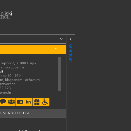
kalendar
Trojstva 2, 31000 Osijek
anjska županija
ME
bota: 10 - 16 h
om, blagdanom i državnim
 zatvoreno
32-123
amo.hr
://amo.hr/
E SLUŽBE I USLUGE