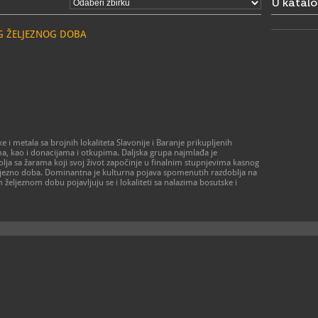
U katal
EG ŽELJEZNOG DOBA
 metala sa brojnih lokaliteta Slavonije i Baranje prikupljenih
a, kao i donacijama i otkupima. Daljska grupa najmlađa je
lja sa žarama koji svoj život započinje u finalnim stupnjevima kasnog
željezno doba. Dominantna je kulturna pojava spomenutih razdoblja na
 željeznom dobu pojavljuju se i lokaliteti sa nalazima bosutske i