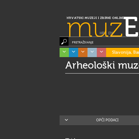
muz
E
HRVATSKI MUZEJI I ZBIRKE ONLINE
HR
|
EN
PRETRAŽIVANJE
Slavonija, Ba
Arheološki muze
OPĆI PODACI