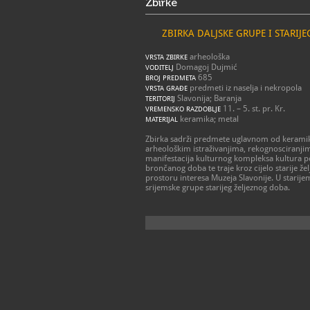
Zbirke
ZBIRKA DALJSKE GRUPE I STARIJ
arheološka
VRSTA ZBIRKE
Domagoj Dujmić
VODITELJ
685
BROJ PREDMETA
predmeti iz naselja i nekropola
VRSTA GRAĐE
Slavonija; Baranja
TERITORIJ
11. – 5. st. pr. Kr.
VREMENSKO RAZDOBLJE
keramika; metal
MATERIJAL
Zbirka sadrži predmete uglavnom od keramike i
arheološkim istraživanjima, rekognosciranjim
manifestacija kulturnog kompleksa kultura po
brončanog doba te traje kroz cijelo starije 
prostoru interesa Muzeja Slavonije. U starijem
srijemske grupe starijeg željeznog doba.