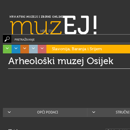
muz
EJ!
HRVATSKI MUZEJI I ZBIRKE ONLINE
HR
|
EN
PRETRAŽIVANJE
Slavonija, Baranja i Srijem
Arheološki muzej Osijek
OPĆI PODACI
STRUČNI 