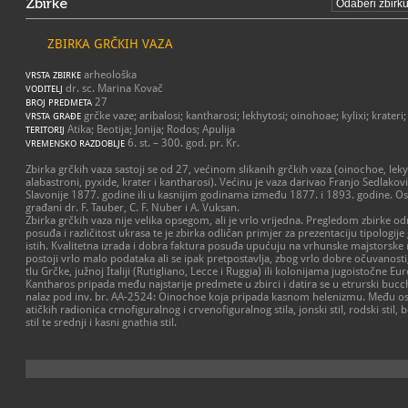
Zbirke
ZBIRKA GRČKIH VAZA
arheološka
VRSTA ZBIRKE
dr. sc. Marina Kovač
VODITELJ
27
BROJ PREDMETA
grčke vaze; aribalosi; kantharosi; lekhytosi; oinohoae; kylixi; krateri
VRSTA GRAĐE
Atika; Beotija; Jonija; Rodos; Apulija
TERITORIJ
6. st. – 300. god. pr. Kr.
VREMENSKO RAZDOBLJE
Zbirka grčkih vaza sastoji se od 27, većinom slikanih grčkih vaza (oinochoe, lekyth
alabastroni, pyxide, krater i kantharosi). Većinu je vaza darivao Franjo Sedlako
Slavonije 1877. godine ili u kasnijim godinama između 1877. i 1893. godine. Os
građani dr. F. Tauber, C. F. Nuber i A. Vuksan.
Zbirka grčkih vaza nije velika opsegom, ali je vrlo vrijedna. Pregledom zbirke o
posuđa i različitost ukrasa te je zbirka odličan primjer za prezentaciju tipologij
istih. Kvalitetna izrada i dobra faktura posuđa upućuju na vrhunske majstors
postoji vrlo malo podataka ali se ipak pretpostavlja, zbog vrlo dobre očuvanos
tlu Grčke, južnoj Italiji (Rutigliano, Lecce i Ruggia) ili kolonijama jugoistočne E
Kantharos pripada među najstarije predmete u zbirci i datira se u etrurski bucche
nalaz pod inv. br. AA-2524: Oinochoe koja pripada kasnom helenizmu. Među os
atičkih radionica crnofiguralnog i crvenofiguralnog stila, jonski stil, rodski stil, b
stil te srednji i kasni gnathia stil.