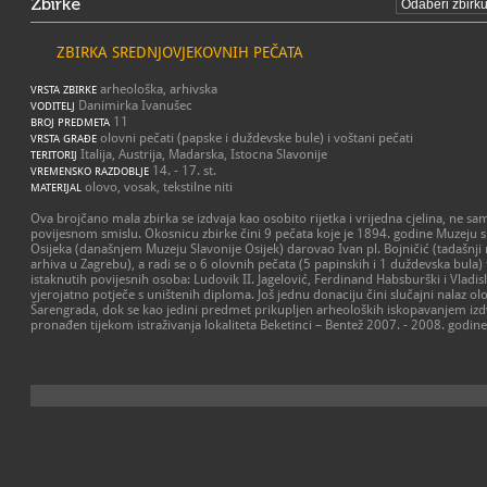
Zbirke
ZBIRKA SREDNJOVJEKOVNIH PEČATA
arheološka, arhivska
VRSTA ZBIRKE
Danimirka Ivanušec
VODITELJ
11
BROJ PREDMETA
olovni pečati (papske i duždevske bule) i voštani pečati
VRSTA GRAĐE
Italija, Austrija, Madarska, Istocna Slavonije
TERITORIJ
14. - 17. st.
VREMENSKO RAZDOBLJE
olovo, vosak, tekstilne niti
MATERIJAL
Ova brojčano mala zbirka se izdvaja kao osobito rijetka i vrijedna cjelina, ne s
povijesnom smislu. Okosnicu zbirke čini 9 pečata koje je 1894. godine Muzeju 
Osijeka (današnjem Muzeju Slavonije Osijek) darovao Ivan pl. Bojničić (tadašnji
arhiva u Zagrebu), a radi se o 6 olovnih pečata (5 papinskih i 1 duždevska bula) 
istaknutih povijesnih osoba: Ludovik II. Jagelović, Ferdinand Habsburški i Vladi
vjerojatno potječe s uništenih diploma. Još jednu donaciju čini slučajni nalaz o
Šarengrada, dok se kao jedini predmet prikupljen arheoloških iskopavanjem izd
pronađen tijekom istraživanja lokaliteta Beketinci – Bentež 2007. - 2008. godine