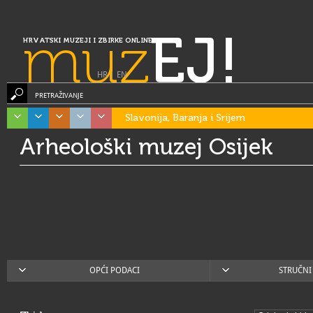
muz
EJ!
HRVATSKI MUZEJI I ZBIRKE ONLINE
HR
|
EN
PRETRAŽIVANJE
Slavonija, Baranja i Srijem
Arheološki muzej Osijek
OPĆI PODACI
STRUČNI 