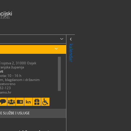
kalendar
Trojstva 2, 31000 Osijek
anjska županija
ME
bota: 10 - 16 h
om, blagdanom i državnim
 zatvoreno
32-123
amo.hr
://amo.hr/
E SLUŽBE I USLUGE