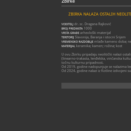
Zbirke
ZBIRKA NALAZA OSTALIH NEOLIT
dr. sc. Dragana Rajković
VODITELJ
1000
BROJ PREDMETA
arheološki materijal
VRSTA GRAĐE
Slavonija, Baranja i istocni Srijem
TERITORIJ
mlađe kameno doba; neol
VREMENSKO RAZDOBLJE
keramika; kamen; rožina; kost
MATERIJAL
U ovu Zbirku pripadaju neolitički nalazi ostal
(linearno-trakasta, lenđelska, vinčanska kul
točnu kulturnu pripadnost.
Od 2019. godine nadopunjuje se nalazima lenđ
Od 2024. godine nalazi iz Kotline izdvojeni s