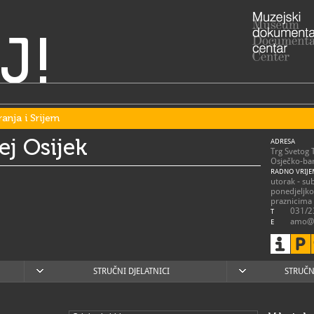
J!
ranja i Srijem
j Osijek
ADRESA
Trg Svetog 
Osječko-bar
RADNO VRIJE
utorak - su
ponedjeljk
praznicima
031/2
T
amo@
E
https
W
STRUČNI DJELATNICI
STRUČN