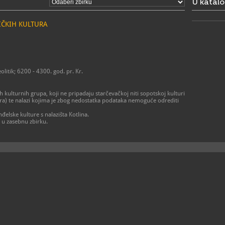
U katal
IČKIH KULTURA
itik; 6200 - 4300. god. pr. Kr.
ih kulturnih grupa, koji ne pripadaju starčevačkoj niti sopotskoj kulturi
tura) te nalazi kojima je zbog nedostatka podataka nemoguće odrediti
elske kulture s nalazišta Kotlina.
u u zasebnu zbirku.