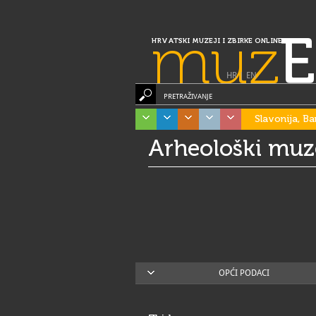
muz
E
HRVATSKI MUZEJI I ZBIRKE ONLINE
HR
|
EN
PRETRAŽIVANJE
Slavonija, Ba
Arheološki muze
OPĆI PODACI