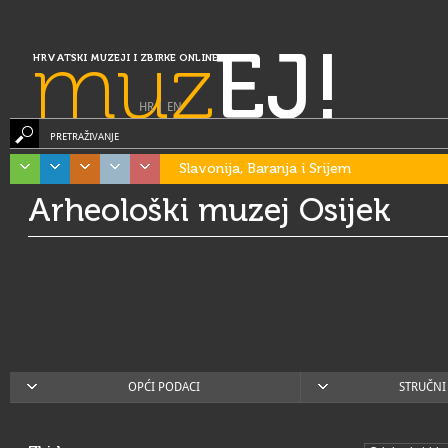
muz
EJ!
HRVATSKI MUZEJI I ZBIRKE ONLINE
HR
|
EN
PRETRAŽIVANJE
Slavonija, Baranja i Srijem
Arheološki muzej Osijek
OPĆI PODACI
STRUČNI 