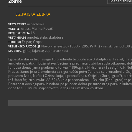
Zbirke
EGIPATSKA ZBIRKA
arheološka
VRSTA ZBIRKE
dr. sc. Marina Kovač
VODITELJ
16
BROJ PREDMETA
amulet; stela; skulpture
VRSTA GRAĐE
Egipat; Osijek
TERITORIJ
Novo kraljevstvo (1550.-1295. Pr.Kr.) - rimski period (30 p
VREMENSKO RAZDOBLJE
glina; fajansa; vapnenac; kost
MATERIJAL
Egipatska zbirka broji svega 16 predmeta te obuhvaća 3 skulpture, 1 reljef, 1 stel
amuleta egipatskih božanstava. Većina je predmeta u zbirku stigla otkupom, dok
fundusa donacijama građana F. Folkea (1896.g.), L.H.Fischera (1893.g.), C.F. Nuber
Krauss. Samo je za 2 predmeta sa sigurnošću potvrđeno da su pronađeni u Osije
prikazom Izide, Neftis i Ozirisa koja je pronađena u Osijeku (Gornji grad?), a pr
te Ušabti figurica inv.br. AA-6243 koja je pronađena u Osijeku (Donji grad) te j
Prisutnost ovih egipatskih nalaza još je jedan dokaz prisutnosti egipatskih kulto
doba te su u Mursu najvjerovatnije stigli ss rimskom vojskom.