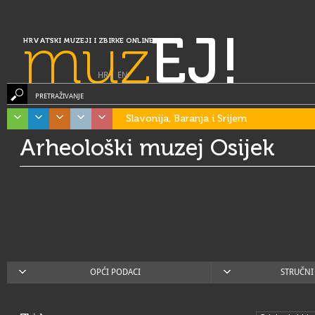
muz
EJ!
HRVATSKI MUZEJI I ZBIRKE ONLINE
HR
|
EN
PRETRAŽIVANJE
Slavonija, Baranja i Srijem
Arheološki muzej Osijek
OPĆI PODACI
STRUČNI 