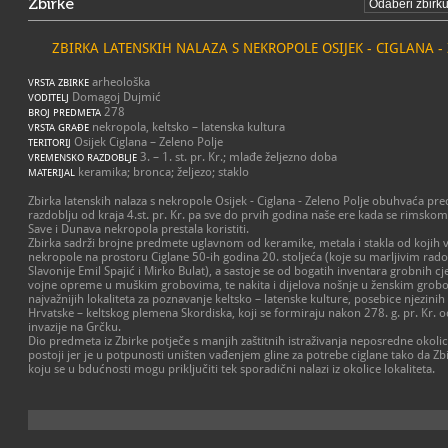
Zbirke
ZBIRKA LATENSKIH NALAZA S NEKROPOLE OSIJEK - CIGLANA -
arheološka
VRSTA ZBIRKE
Domagoj Dujmić
VODITELJ
278
BROJ PREDMETA
nekropola, keltsko – latenska kultura
VRSTA GRAĐE
Osijek Ciglana – Zeleno Polje
TERITORIJ
3. – 1. st. pr. Kr.; mlađe željezno doba
VREMENSKO RAZDOBLJE
keramika; bronca; željezo; staklo
MATERIJAL
Zbirka latenskih nalaza s nekropole Osijek - Ciglana - Zeleno Polje obuhvaća 
razdoblju od kraja 4.st. pr. Kr. pa sve do prvih godina naše ere kada se rimsko
Save i Dunava nekropola prestala koristiti.
Zbirka sadrži brojne predmete uglavnom od keramike, metala i stakla od kojih v
nekropole na prostoru Ciglane 50-ih godina 20. stoljeća (koje su marljivim rado
Slavonije Emil Spajić i Mirko Bulat), a sastoje se od bogatih inventara grobnih cj
vojne opreme u muškim grobovima, te nakita i dijelova nošnje u ženskim grobo
najvažnijih lokaliteta za poznavanje keltsko – latenske kulture, posebice njezinih
Hrvatske – keltskog plemena Skordiska, koji se formiraju nakon 278. g. pr. Kr. od
invazije na Grčku.
Dio predmeta iz Zbirke potječe s manjih zaštitnih istraživanja neposredne okolic
postoji jer je u potpunosti uništen vađenjem gline za potrebe ciglane tako da Zb
koju se u bdućnosti mogu priključiti tek sporadični nalazi iz okolice lokaliteta.