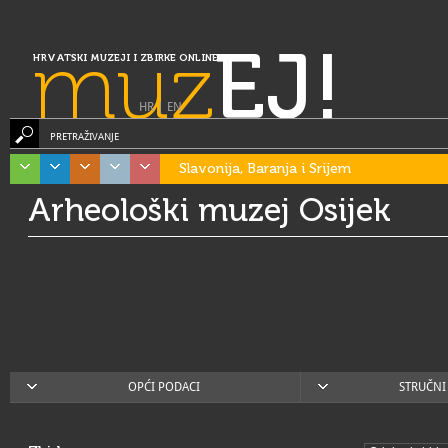
muz
EJ!
HRVATSKI MUZEJI I ZBIRKE ONLINE
HR
|
EN
PRETRAŽIVANJE
Slavonija, Baranja i Srijem
Arheološki muzej Osijek
OPĆI PODACI
STRUČNI 