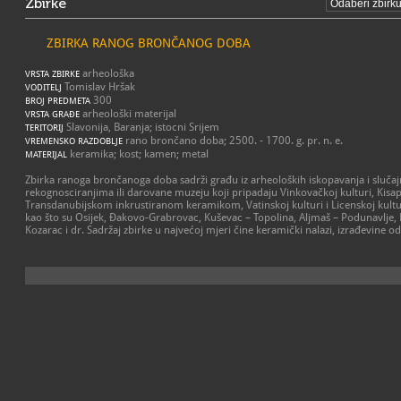
Zbirke
ZBIRKA RANOG BRONČANOG DOBA
arheološka
VRSTA ZBIRKE
Tomislav Hršak
VODITELJ
300
BROJ PREDMETA
arheološki materijal
VRSTA GRAĐE
Slavonija, Baranja; istocni Srijem
TERITORIJ
rano brončano doba; 2500. - 1700. g. pr. n. e.
VREMENSKO RAZDOBLJE
keramika; kost; kamen; metal
MATERIJAL
Zbirka ranoga brončanoga doba sadrži građu iz arheoloških iskopavanja i sluča
rekognosciranjima ili darovane muzeju koji pripadaju Vinkovačkoj kulturi, Kisa
Transdanubijskom inkrustiranom keramikom, Vatinskoj kulturi i Licenskoj kulturi s
kao što su Osijek, Đakovo-Grabrovac, Kuševac – Topolina, Aljmaš – Podunavlje, E
Kozarac i dr. Sadržaj zbirke u najvećoj mjeri čine keramički nalazi, izrađevine od