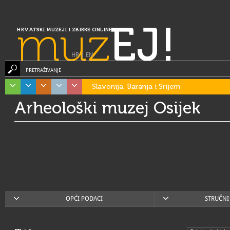
muz
EJ!
HRVATSKI MUZEJI I ZBIRKE ONLINE
HR
|
EN
PRETRAŽIVANJE
Slavonija, Baranja i Srijem
Arheološki muzej Osijek
OPĆI PODACI
STRUČNI 