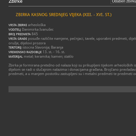
Zbirke
ZBIRKA KASNOG SREDNJEG VIJEKA (XIII. - XVI. ST.)
arheološka
VRSTA ZBIRKE
Danimirka Ivanušec
VODITELJ
845
BROJ PREDMETA
posuđe različite namjene, pećnjaci, tavele, uporabni predmeti, dije
VRSTA GRAĐE
oružje, dijelovi prozora
istocna Slavonija; Baranja
TERITORIJ
13. st. - 16. st.
VREMENSKO RAZDOBLJE
metal; keramika; kamen; staklo
MATERIJAL
Zbirka je formirana pretežno od nalaza koji su prikupljeni tijekom arheoloških 
dijelom se radi o slučajnim nalazima i donacijama građana. Brojčano prevladavaj
predmeti, a u manjem postotku zastupljeni su i metalni predmeti te predmeti o