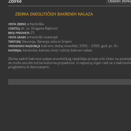
Zbirke
ZBIRKA ENEOLITIČKIH BAKRENIH NALAZA
arheološka
VRSTA ZBIRKE
dr. sc. Dragana Rajković
VODITELJ
25
BROJ PREDMETA
arheološki materijal
VRSTA GRAĐE
Slavonija, Baranja; istocni Srijem
TERITORIJ
bakreno doba; eneolitik; 3500. - 2500. god. pr. Kr.
VREMENSKO RAZDOBLJE
keramika; kamen; kost; rožina; bakreni nalazi
MATERIJAL
Zbirka sadrži bakrene nalaze eneolitičkog razdoblja za koje vrlo često ne postoj
se može utvrditi točna kulturna pripadnost. U najvećoj mjeri radi se o bakreni
pregledima ili darovanjem.