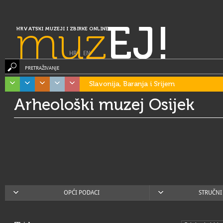
muz
EJ!
HRVATSKI MUZEJI I ZBIRKE ONLINE
HR
|
EN
PRETRAŽIVANJE
Slavonija, Baranja i Srijem
Arheološki muzej Osijek
OPĆI PODACI
STRUČNI 