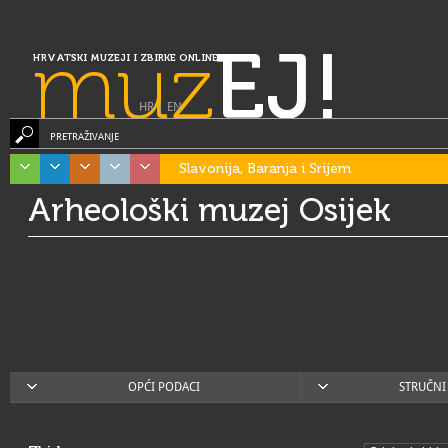
muz
EJ!
HRVATSKI MUZEJI I ZBIRKE ONLINE
HR
|
EN
PRETRAŽIVANJE
Slavonija, Baranja i Srijem
Arheološki muzej Osijek
OPĆI PODACI
STRUČNI 