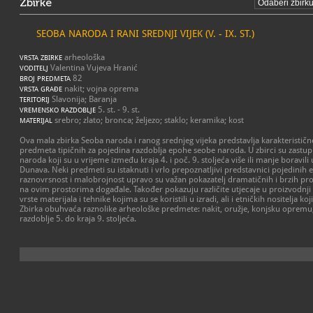
Zbirke
SEOBA NARODA I RANI SREDNJI VIJEK (V. - IX. ST.)
arheološka
VRSTA ZBIRKE
Valentina Vujeva Hranić
VODITELJ
82
BROJ PREDMETA
nakit; vojna oprema
VRSTA GRAĐE
Slavonija; Baranja
TERITORIJ
5. st. - 9. st.
VREMENSKO RAZDOBLJE
srebro; zlato; bronca; željezo; staklo; keramika; kost
MATERIJAL
Ova mala zbirka Seoba naroda i ranog srednjeg vijeka predstavlja karakterističn
predmeta tipičnih za pojedina razdoblja epohe seobe naroda. U zbirci su zastuplj
naroda koji su u vrijeme između kraja 4. i poč. 9. stoljeća više ili manje boravil
Dunava. Neki predmeti su istaknuti i vrlo prepoznatljivi predstavnici pojedinih e
raznovrsnost i malobrojnost upravo su važan pokazatelj dramatičnih i brzih pro
na ovim prostorima događale. Također pokazuju različite utjecaje u proizvodnji
vrste materijala i tehnike kojima su se koristili u izradi, ali i etničkih nositelja koj
Zbirka obuhvaća raznolike arheološke predmete: nakit, oružje, konjsku opremu,
razdoblje 5. do kraja 9. stoljeća.