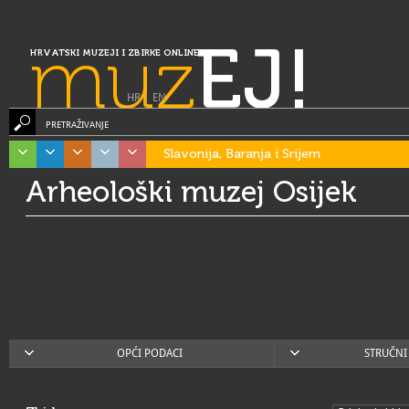
muz
EJ!
HRVATSKI MUZEJI I ZBIRKE ONLINE
HR
|
EN
PRETRAŽIVANJE
Slavonija, Baranja i Srijem
Arheološki muzej Osijek
OPĆI PODACI
STRUČNI 