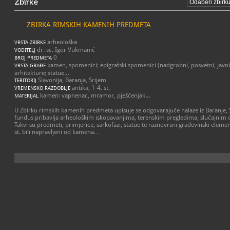
Zbirke
ZBIRKA RIMSKIH KAMENIH PREDMETA
arheološka
VRSTA ZBIRKE
dr. sc. Igor Vukmanić
VODITELJ
0
BROJ PREDMETA
kamen, spomenici; epigrafski spomenici (nadgrobni, posvetni, javni)
VRSTA GRAĐE
arhitekture; statue…
Slavonija, Baranja, Srijem
TERITORIJ
antika, 1-4. st.
VREMENSKO RAZDOBLJE
kamen: vapnenac, mramor, pješčenjak…
MATERIJAL
U Zbirku rimskih kamenih predmeta upisuje se odgovarajuće nalaze iz Baranje, Sl
fundus pribavlja arheološkim iskopavanjima, terenskim pregledima, slučajnim 
Takvi su predmeti, primjerice, sarkofazi, statue te raznovrsni građevinski element
st. bili napravljeni od kamena. .