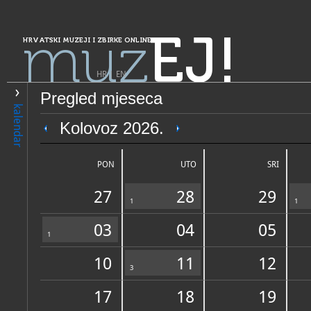
muz
EJ!
HRVATSKI MUZEJI I ZBIRKE ONLINE
HR
|
EN
Pregled mjeseca
PRETRAŽIVANJE
kalendar
Grad Zagreb
Kolovoz 2026.
Arheološki muzej u Zagreb
PON
UTO
SRI
27
28
29
Arheološki muzej u Zagrebu jedan je od izravnih sljednika nekadašnjeg Narodno
1
1
ustanove u hrvatskom glavnom gradu
03
04
05
1
10
11
12
OPĆI PODACI
3
STRUČNI 
17
18
19