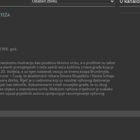
U katal
- od ponedj
prema dog
- zatvoren
RTEŽA
> Galerija 
Radno vrij
- utorak – p
- subota 10 
- zatvoreno
praznikom
 1966. god.
01/48
T
01/48
F
znanstvenu ilustraciju kao posebnu likovnu vrstu, a u prošlosti su takve
amz@a
E
ka starih primijenjenih crteža sadrži veću količinu crtane građe koja je
https
W
e 20. stoljeća, a uz njen nastanak vezuju se imena Josipa Brunšmida,
muzej-u-za
 Zurunic – Cuvaj, te akademskih slikara Omera Mujadžića i Slavka Šohaja
ara zbirku. Riječ je o radovima koji su rezultat njihovog djelovanja
eti kao tehnički, dokumentarni crteži muzejske građe, te su zbog
 za objave u znanstvene svrhe. Međutim njihova vrijednost je svakako
ent opusa pojedinih autora upotpunjuje razumijevanje njihovog