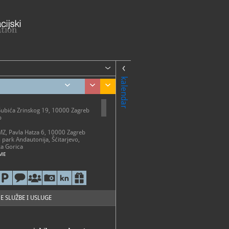
kalendar
Šubića Zrinskog 19, 10000 Zagreb
b
AMZ, Pavla Hatza 6, 10000 Zagreb
i park Andautonija, Šćitarjevo,
a Gorica
ME
etak 10 - 18 h
-20 h
0-13 h
o ponedjeljkom, državnim
 i neradnim danima
E SLUŽBE I USLUGE
i park Andautonija
 - 31. listopada: subotom i
2 - 18 h