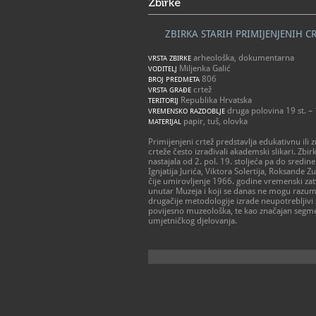
Zbirke
ZBIRKA STARIH PRIMIJENJENIH C
arheološka, dokumentarna
VRSTA ZBIRKE
Miljenka Galić
VODITELJ
806
BROJ PREDMETA
crtež
VRSTA GRAĐE
Republika Hrvatska
TERITORIJ
druga polovina 19 st. –
VREMENSKO RAZDOBLJE
papir, tuš, olovka
MATERIJAL
Primijenjeni crtež predstavlja edukativnu ili 
crteže često izrađivali akademski slikari. Zbir
nastajala od 2. pol. 19. stoljeća pa do sredin
Ignjatija Jurića, Viktora Solertija, Roksande
čije umirovljenje 1966. godine vremenski zatv
unutar Muzeja i koji se danas ne mogu razumj
drugačije metodologije izrade neupotrebljivi
povijesno muzeološka, te kao značajan segm
umjetničkog djelovanja.