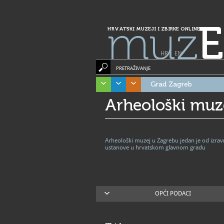
muz
E
HRVATSKI MUZEJI I ZBIRKE ONLINE
HR
|
EN
PRETRAŽIVANJE
Grad Zagreb
Arheološki muz
Arheološki muzej u Zagrebu jedan je od izra
ustanove u hrvatskom glavnom gradu
OPĆI PODACI