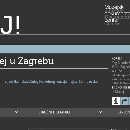
J!
ej u Zagrebu
ADRESA
Trg Nikole 
Grad Zagre
ADRESA
- Galerija 
- Arheološk
vnih sljednika nekadašnjeg Narodnog muzeja, najstarije muzejske
10410 Velik
RADNO VRIJE
> Muzej
- utorak - p
- subota 10
- nedjelja 1
- zatvoren
blagdanima
STRUČNI DJELATNICI
STRUČN
> Arheološk
- 2. svibnja
nedjeljom 1