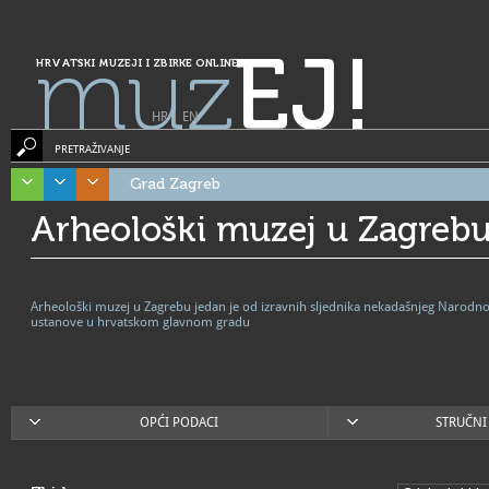
muz
EJ!
HRVATSKI MUZEJI I ZBIRKE ONLINE
HR
|
EN
PRETRAŽIVANJE
Grad Zagreb
Arheološki muzej u Zagreb
Arheološki muzej u Zagrebu jedan je od izravnih sljednika nekadašnjeg Narodno
ustanove u hrvatskom glavnom gradu
OPĆI PODACI
STRUČNI 