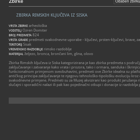
Zbirke
ZBIRKA RIMSKIH KLJUČEVA IZ SISKA
arheološka
VRSTA ZBIRKE
Ozren Domiter
VODITELJ
824
BROJ PREDMETA
predmeti svakodnevne uporabe - ključevi, prsten-ključevi, brave, zas
VRSTA GRAĐE
Sisak
TERITORIJ
rimsko razdoblje
VREMENSKO RAZDOBLJE
željezo, bronca, brončani lim, glina, olovo
MATERIJAL
Zbirka Rimskih ključeva iz Siska kategorizirana je kao zbirka predmeta s područja 
zaključavanje i zatvaranje kako vrata i prozora, tako i ormara, sanduka i škrinjica
funkcionalnom primjenom sveobuhavtni, predmeti ove Zbirke idealna su platfor
antičkog principa zaključavanje te njegovu tehnološko-tipološku evoluciju kroz če
svakodnevne primjene. Predmeti su za Muzej akvizirani kao produkt jaružanja ri
slučajni i sporadični nalazi ili pak kao pojedinačni otkupi i donacije iz razdoblja 