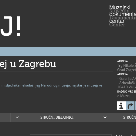
J!
ej u Zagrebu
ADRESA
Trg Nikole 
Grad Zagre
ADRESA
- Galerija 
- Arheološk
vnih sljednika nekadašnjeg Narodnog muzeja, najstarije muzejske
10410 Velik
RADNO VRIJE
> Muzej
- utorak - p
- subota 10
- nedjelja 1
- zatvoren
blagdanima
STRUČNI DJELATNICI
STRUČN
> Arheološk
- 2. svibnja
nedjeljom 1