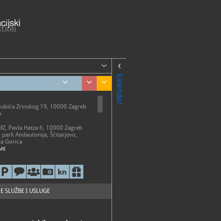
kalendar
Šubića Zrinskog 19, 10000 Zagreb
b
AMZ, Pavla Hatza 6, 10000 Zagreb
i park Andautonija, Šćitarjevo,
a Gorica
ME
etak 10 - 18 h
-20 h
0-13 h
o ponedjeljkom, državnim
 i neradnim danima
E SLUŽBE I USLUGE
i park Andautonija
 - 31. listopada: subotom i
2 - 18 h