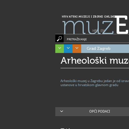
muz
E
HRVATSKI MUZEJI I ZBIRKE ONLINE
HR
|
EN
PRETRAŽIVANJE
Grad Zagreb
Arheološki muz
Arheološki muzej u Zagrebu jedan je od izra
ustanove u hrvatskom glavnom gradu
OPĆI PODACI