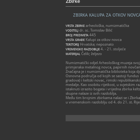
Zbirke
ZBIRKA KALUPA ZA OTKOV NOVCA
arheološka, numizmatička
VRSTA ZBIRKE
dr. sc. Tomislav Bilić
VODITELJ
445
BROJ PREDMETA
Kalupi za otkov novca
VRSTA GRAĐE
Hrvatska; nepoznato
TERITORIJ
4. - 21. stoljeće
VREMENSKO RAZDOBLJE
Čelik; željezo
MATERIJAL
Numizmatički odjel Arheološkog muzeja svojim
primjeraka metalnog novca, papirnih novčanic
Značajna je i numizmatička biblioteka koja dj
Osnovna područja od kojih se sastoji fundus 
gradova) i keltski novac, rimski republikanski,
medalje. Kao osobitu rijetkost, u svjetskim raz
istaknuti izrazito bogata i vrijedna zbirka ke
skupne nalaze iz svih razdoblja.
Među tim brojnim zbirkama nalazi se i Zbirka 
u vremenskom razdoblju od 4. do 21. st. Riječ