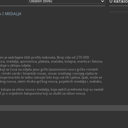
U katal
- od ponedj
prema dog
- zatvoren
 I MEDALJA
> Galerija 
Radno vrij
- utorak – p
- subota 10 
- zatvoreno
praznikom
01/48
T
01/48
F
 je sadržajem bliži profilu kabineta. Broji više od 270 000
amz@a
E
a, medalja, spomenica, plaketa, značaka, kolajna, markica i žetona.
https
W
eluje u sklopu odjela.
muzej-u-za
koji se čuva na odjelu jesu: grčki (autonomni novci grčko-rimskih
 rimski carski i bizantski novac, novac srednjeg i novijeg vijeka te
mjerima bilo bi teško izdvojiti bilo koju od tih cjelina. Ipak, može se
ltskog novca, zatim ilirsko-grčkog novca, pojedinih medalja i, svakako,
kalupa za otkov novca i medalja, koja sadrži predmete koji su nastali
 je o vrijednim kalupovima koji su služili za otkov novca.