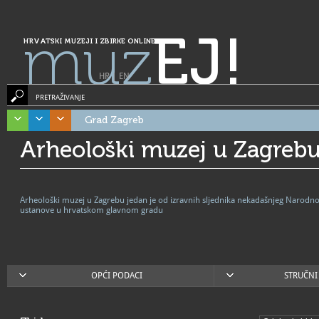
muz
EJ!
HRVATSKI MUZEJI I ZBIRKE ONLINE
HR
|
EN
PRETRAŽIVANJE
Grad Zagreb
Arheološki muzej u Zagreb
Arheološki muzej u Zagrebu jedan je od izravnih sljednika nekadašnjeg Narodno
ustanove u hrvatskom glavnom gradu
OPĆI PODACI
STRUČNI 