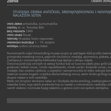
Zbirke
STUDIJSKA ZBIRKA ANTIČKOG, SREDNJOVJEKOVNOG I NOVOV
NALAZIŠTA SOTIN
arheološka, numizmatička
VRSTA ZBIRKE
dr. sc. Tomislav Bilić
VODITELJ
1949
BROJ PREDMETA
Novac
VRSTA GRAĐE
Hrvatska; Sotin; nepoznato
TERITORIJ
1. - 19. stoljeće
VREMENSKO RAZDOBLJE
srebro; bronca; bakar
MATERIJAL
Numizmatički odjel Arheološkog muzeja svojim je sadržajem bliži profilu kabine
primjeraka metalnog novca, papirnih novčanica, medalja, spomenica, plaketa, z
Značajna je i numizmatička biblioteka koja djeluje u sklopu odjela.
Osnovna područja od kojih se sastoji fundus koji se čuva na odjelu jesu: grčki
gradova) i keltski novac, rimski republikanski, rimski carski i bizantski novac, no
medalje. Kao osobitu rijetkost, u svjetskim razmjerima bilo bi teško izdvojiti bilo
istaknuti izrazito bogata i vrijedna zbirka keltskog novca, zatim ilirsko-grčkog n
skupne nalaze iz svih razdoblja.
Među tim brojnim zbirkama nalazi se i Studijska zbirka antičkog, srednjovjeko
nalazišta Sotin, koja sadrži predmete koji su nastali u vremenskom razdoblju od 1
raznih vladara i nominala kojeg nalazimo u gotovo svim europskim zemljama.