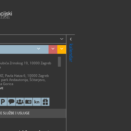
kalendar
Šubića Zrinskog 19, 10000 Zagreb
b
AMZ, Pavla Hatza 6, 10000 Zagreb
i park Andautonija, Šćitarjevo,
a Gorica
ME
etak 10 - 18 h
-20 h
0-13 h
o ponedjeljkom, državnim
 i neradnim danima
E SLUŽBE I USLUGE
i park Andautonija
 - 31. listopada: subotom i
2 - 18 h