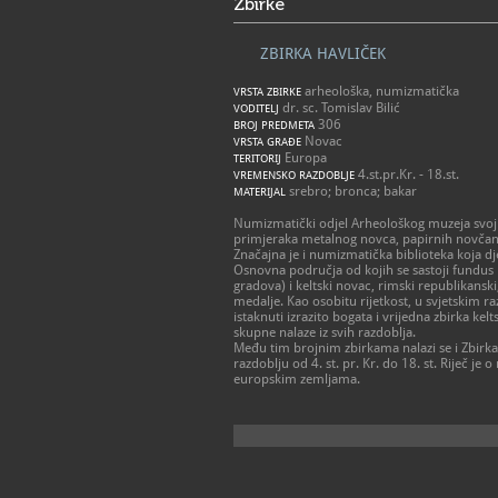
Zbirke
ZBIRKA HAVLIČEK
arheološka, numizmatička
VRSTA ZBIRKE
dr. sc. Tomislav Bilić
VODITELJ
306
BROJ PREDMETA
Novac
VRSTA GRAĐE
Europa
TERITORIJ
4.st.pr.Kr. - 18.st.
VREMENSKO RAZDOBLJE
srebro; bronca; bakar
MATERIJAL
Numizmatički odjel Arheološkog muzeja svojim
primjeraka metalnog novca, papirnih novčanic
Značajna je i numizmatička biblioteka koja dj
Osnovna područja od kojih se sastoji fundus 
gradova) i keltski novac, rimski republikanski,
medalje. Kao osobitu rijetkost, u svjetskim raz
istaknuti izrazito bogata i vrijedna zbirka ke
skupne nalaze iz svih razdoblja.
Među tim brojnim zbirkama nalazi se i Zbirka
razdoblju od 4. st. pr. Kr. do 18. st. Riječ j
europskim zemljama.