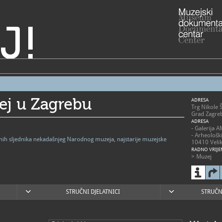
J!
ej u Zagrebu
ADRESA
Trg Nikole 
Grad Zagre
ADRESA
- Galerija 
- Arheološk
vnih sljednika nekadašnjeg Narodnog muzeja, najstarije muzejske
10410 Velik
RADNO VRIJE
> Muzej
- utorak - p
- subota 10
- nedjelja 1
- zatvoren
blagdanima
STRUČNI DJELATNICI
STRUČN
> Arheološk
- 2. svibnja
nedjeljom 1