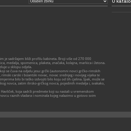
U katal
- od ponedj
prema dog
- zatvoren
> Galerija 
Radno vrij
- utorak – p
- subota 10 
- zatvoreno
praznikom
01/48
T
01/48
F
 je sadržajem bliži profilu kabineta. Broji više od 270 000
amz@a
E
a, medalja, spomenica, plaketa, značaka, kolajna, markica i žetona.
https
W
eluje u sklopu odjela.
muzej-u-za
koji se čuva na odjelu jesu: grčki (autonomni novci grčko-rimskih
 rimski carski i bizantski novac, novac srednjeg i novijeg vijeka te
mjerima bilo bi teško izdvojiti bilo koju od tih cjelina. Ipak, može se
ltskog novca, zatim ilirsko-grčkog novca, pojedinih medalja i, svakako,
 Havliček, koja sadrži predmete koji su nastali u vremenskom
e o novcu raznih vladara i nominala kojeg nalazimo u gotovo svim