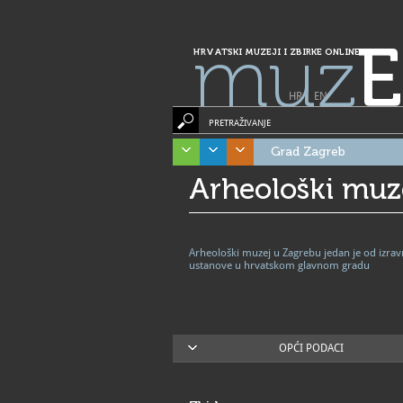
muz
E
HRVATSKI MUZEJI I ZBIRKE ONLINE
HR
|
EN
PRETRAŽIVANJE
Grad Zagreb
Arheološki muz
Arheološki muzej u Zagrebu jedan je od izra
ustanove u hrvatskom glavnom gradu
OPĆI PODACI