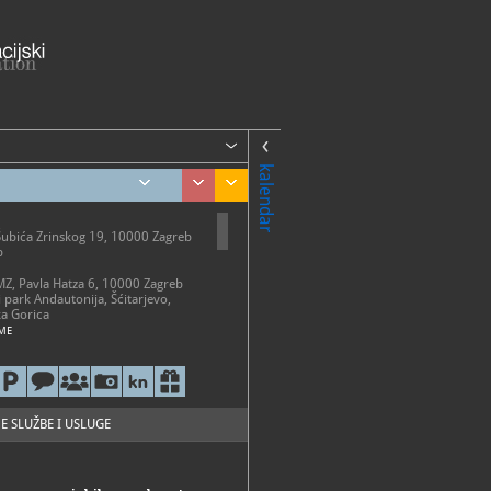
kalendar
Šubića Zrinskog 19, 10000 Zagreb
b
AMZ, Pavla Hatza 6, 10000 Zagreb
i park Andautonija, Šćitarjevo,
a Gorica
ME
etak 10 - 18 h
-20 h
0-13 h
o ponedjeljkom, državnim
 i neradnim danima
E SLUŽBE I USLUGE
i park Andautonija
 - 31. listopada: subotom i
2 - 18 h