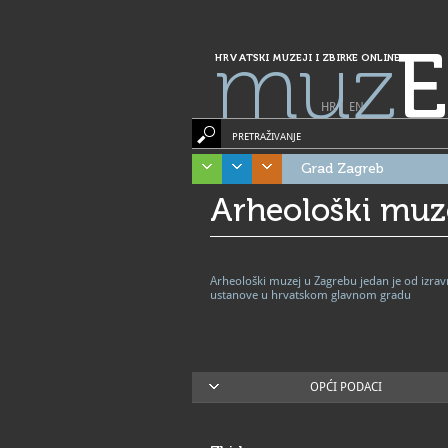
muz
E
HRVATSKI MUZEJI I ZBIRKE ONLINE
HR
|
EN
PRETRAŽIVANJE
Grad Zagreb
Arheološki muz
Arheološki muzej u Zagrebu jedan je od izra
ustanove u hrvatskom glavnom gradu
OPĆI PODACI