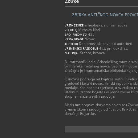
Zbirke
ZBIRKA ANTIČKOG NOVCA PROVIN
arheološka, numizmatička
VRSTA ZBIRKE
Miroslav Nađ
VODITELJ
435
BROJ PREDMETA
Novac
VRSTA GRAĐE
Donjomezijski kovnicki autoriteti
TERITORIJ
4.st. pr. Kr. - 3. st.
VREMENSKO RAZDOBLJE
Srebro, bronca
MATERIJAL
Numizmatički odjel Arheološkog muzeja svojim
primjeraka metalnog novca, papirnih novčanic
Značajna je i numizmatička biblioteka koja dj
Osnovna područja od kojih se sastoji fundus 
gradova) i keltski novac, rimski republikanski,
medalje. Kao osobitu rijetkost, u svjetskim raz
istaknuti izrazito bogata i vrijedna zbirka ke
skupne nalaze iz svih razdoblja.
Među tim brojnim zbirkama nalazi se i Zbirka 
vremenskom razdoblju od 4. st pr. Kr.- 3. st.
današnje Bugarske.