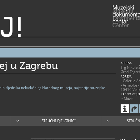
J!
ej u Zagrebu
ADRESA
Trg Nikole 
Grad Zagre
ADRESA
- Galerija 
- Arheološk
vnih sljednika nekadašnjeg Narodnog muzeja, najstarije muzejske
10410 Velik
RADNO VRIJE
> Muzej
- utorak - p
- subota 10
- nedjelja 1
- zatvoren
blagdanima
STRUČNI DJELATNICI
STRUČN
> Arheološk
- 2. svibnja
nedjeljom 1