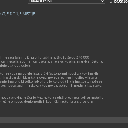
U katal
- od ponedj
prema dog
- zatvoren
CIJE DONJE MEZIJE
> Galerija 
Radno vrij
- utorak – p
- subota 10 
- zatvoreno
praznikom
01/48
T
01/48
F
 je sadržajem bliži profilu kabineta. Broji više od 270 000
amz@a
E
a, medalja, spomenica, plaketa, značaka, kolajna, markica i žetona.
https
W
eluje u sklopu odjela.
muzej-u-za
koji se čuva na odjelu jesu: grčki (autonomni novci grčko-rimskih
 rimski carski i bizantski novac, novac srednjeg i novijeg vijeka te
mjerima bilo bi teško izdvojiti bilo koju od tih cjelina. Ipak, može se
ltskog novca, zatim ilirsko-grčkog novca, pojedinih medalja i, svakako,
novca provincije Donje Mezije, koja sadrži predmete koji su nastali u
 Riječ je o novcu donjomezijsih kovničkih autoriteta s prostora