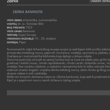
Zbirke
ZBIRKA BANKNOTA
arheološka, numizmatička
VRSTA ZBIRKE
dr. sc. Tomislav Bilić
VODITELJ
7523
BROJ PREDMETA
Banknote
VRSTA GRAĐE
Svijet; Europa
TERITORIJ
19. - 20. stoljeće
VREMENSKO RAZDOBLJE
Papir
MATERIJAL
Numizmatički odjel Arheološkog muzeja svojim je sadržajem bliži profilu kabine
primjeraka metalnog novca, papirnih novčanica, medalja, spomenica, plaketa, z
Značajna je i numizmatička biblioteka koja djeluje u sklopu odjela.
Osnovna područja od kojih se sastoji fundus koji se čuva na odjelu jesu: grčki
gradova) i keltski novac, rimski republikanski, rimski carski i bizantski novac, no
medalje. Kao osobitu rijetkost, u svjetskim razmjerima bilo bi teško izdvojiti bilo
istaknuti izrazito bogata i vrijedna zbirka keltskog novca, zatim ilirsko-grčkog n
skupne nalaze iz svih razdoblja.
Među tim brojnim zbirkama nalazi se i Zbirka banknota, koja sadrži predmete koji 
Riječ je o papirnom novcu raznih država iz cijelog svijeta.