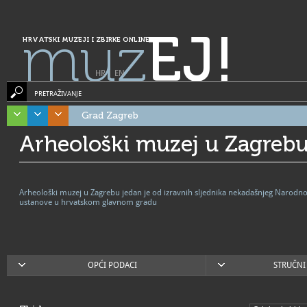
muz
EJ!
HRVATSKI MUZEJI I ZBIRKE ONLINE
HR
|
EN
PRETRAŽIVANJE
Grad Zagreb
Arheološki muzej u Zagreb
Arheološki muzej u Zagrebu jedan je od izravnih sljednika nekadašnjeg Narodno
ustanove u hrvatskom glavnom gradu
OPĆI PODACI
STRUČNI 