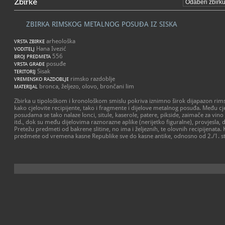
Zbirke
ZBIRKA RIMSKOG METALNOG POSUĐA IZ SISKA
arheološka
VRSTA ZBIRKE
Hana Ivezić
VODITELJ
556
BROJ PREDMETA
posuđe
VRSTA GRAĐE
Sisak
TERITORIJ
rimsko razdoblje
VREMENSKO RAZDOBLJE
bronca, željezo, olovo, brončani lim
MATERIJAL
Zbirka u tipološkom i kronološkom smislu pokriva iznimno širok dijapazon rim
kako cjelovite recipijente, tako i fragmente i dijelove metalnog posuđa. Među c
posudama se tako nalaze lonci, situle, kaserole, patere, pikside, zaimače za vino (
itd., dok su među dijelovima raznorazne aplike (nerijetko figuralne), provjesla, dr
Pretežu predmeti od bakrene slitine, no ima i željeznih, te olovnih recipijenata.
predmete od vremena kasne Republike sve do kasne antike, odnosno od 2./1. st. pr