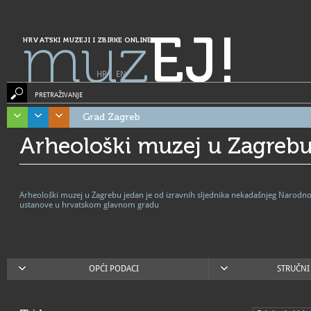
muz
EJ!
HRVATSKI MUZEJI I ZBIRKE ONLINE
HR
|
EN
PRETRAŽIVANJE
Grad Zagreb
Arheološki muzej u Zagreb
Arheološki muzej u Zagrebu jedan je od izravnih sljednika nekadašnjeg Narodno
ustanove u hrvatskom glavnom gradu
OPĆI PODACI
STRUČNI 