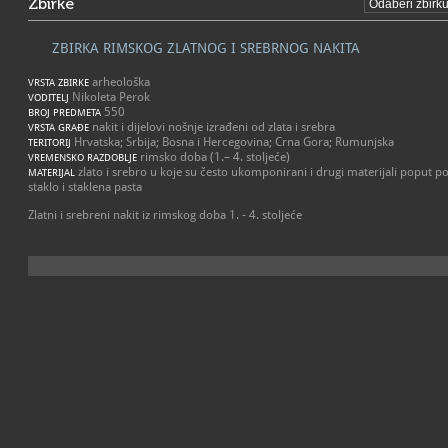
Zbirke
ZBIRKA RIMSKOG ZLATNOG I SREBRNOG NAKITA
arheološka
VRSTA ZBIRKE
Nikoleta Perok
VODITELJ
550
BROJ PREDMETA
nakit i dijelovi nošnje izrađeni od zlata i srebra
VRSTA GRAĐE
Hrvatska; Srbija; Bosna i Hercegovina; Crna Gora; Rumunjska
TERITORIJ
rimsko doba (1.– 4. stoljeće)
VREMENSKO RAZDOBLJE
zlato i srebro u koje su često ukomponirani i drugi materijali poput 
MATERIJAL
staklo i staklena pasta
Zlatni i srebreni nakit iz rimskog doba 1. - 4. stoljeće