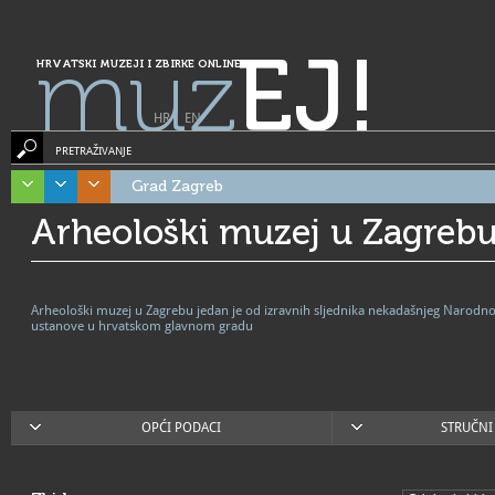
muz
EJ!
HRVATSKI MUZEJI I ZBIRKE ONLINE
HR
|
EN
PRETRAŽIVANJE
Grad Zagreb
Arheološki muzej u Zagreb
Arheološki muzej u Zagrebu jedan je od izravnih sljednika nekadašnjeg Narodno
ustanove u hrvatskom glavnom gradu
OPĆI PODACI
STRUČNI 