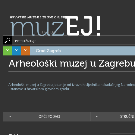
muz
EJ!
HRVATSKI MUZEJI I ZBIRKE ONLINE
HR
|
EN
PRETRAŽIVANJE
Grad Zagreb
Arheološki muzej u Zagreb
Arheološki muzej u Zagrebu jedan je od izravnih sljednika nekadašnjeg Narodno
ustanove u hrvatskom glavnom gradu
OPĆI PODACI
STRUČNI 