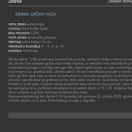
Zbirke
ZBIRKA GRČKIH VAZA
arheološka
VRSTA ZBIRKE
Dora Kušan Špalj
VODITELJ
1294
BROJ PREDMETA
keramičke posude
VRSTA GRAĐE
Južna Italija i Grcka
TERITORIJ
4. - 3. st. pr. Kr.
VREMENSKO RAZDOBLJE
keramika
MATERIJAL
Zbirka sadrži 1288 predmeta, keramičkih posuda, različitih oblika i stilova iz razdo
dio zbirke čine oslikane grčke vaze među kojima, uz nekoliko vrlo zanimljivih p
orijentalizirajućega i crnofiguralnoga stila, najmnogobrojnije su vaze crvenofigur
te primjerci tzv. gnathia stila. .Zbirka sadrži i brojne neoslikane posude iz raznih 
oblici grčkih vaza, koje su osim za svakodnevnu uporabu (poglavito za držanje tek
obrede i sepulkralne (pogrebne) svrhe. Neki oblici služili su i za držanje mirisa t
Podatci o podrijetlu i mjestu nalaza pojedinih vaza većinom nisu poznati, osim 
na aukcijama te su za Muzej otkupljene iz privatnih zbirki u 19. i 20. stoljeću. N
Zbirci potječu iz grčkih kolonija na Jadranskoj obali.
Najreprezentativniji dio zbirke (134 posude), do potresa 22. ožujka 2020. godin
Antičke zbirke na II. katu Arheološkog muzeja u Zagrebu