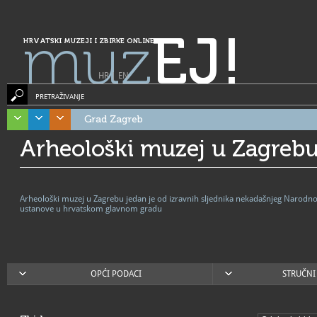
muz
EJ!
HRVATSKI MUZEJI I ZBIRKE ONLINE
HR
|
EN
PRETRAŽIVANJE
Grad Zagreb
Arheološki muzej u Zagreb
Arheološki muzej u Zagrebu jedan je od izravnih sljednika nekadašnjeg Narodno
ustanove u hrvatskom glavnom gradu
OPĆI PODACI
STRUČNI 