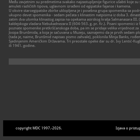
Među zavjetnim su predmetima svakako najzastupljenije figurice ušabti koje su s
amuleti različitih tipova, uglavnom izrađeni od egipatske fajanse i kamena.
U okvire staroegipatske zbirke uklopljena je i posebna grupa spomenika sa podr
ukupno devet spomenika - sedam pečata s klinastim natpisima iz doba 3. dinastij
zatim dva ulomka klinastog zapisa na opekama asirskog kralja Salmanasara III. (
kaldejskoga vladara Nebukadnezara II (604-563. g. pr. Kr.). Pisani spomenici iz 
poznate spomenike pretkršćanskoga doba, pa im se pridaje velika vrijednost z
Josipa Brunšmida, a koja je sačuvana u Muzeju, saznajemo da je prvih sedam pl
(tada je, naime, Brunšmid napisao pismo zahvale), poklonila Minja Banks, rođena
Sjedinjenim Američkim Državama. Tri preostale opeke dar su dr. Ivy Lentić-Kugl
ili 1941. godine.
copyright MDC 1997.-2026.
Izjava o pristu