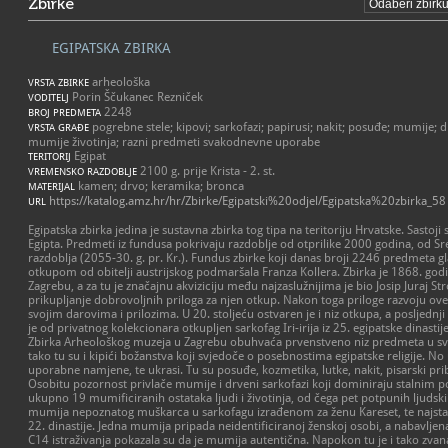
Zbirke
EGIPATSKA ZBIRKA
arheološka
VRSTA ZBIRKE
Porin Ščukanec Rezniček
VODITELJ
2248
BROJ PREDMETA
pogrebne stele; kipovi; sarkofazi; papirusi; nakit; posuđe; mumije; d
VRSTA GRAĐE
mumije životinja; razni predmeti svakodnevne uporabe
Egipat
TERITORIJ
2100 g. prije Krista - 2. st.
VREMENSKO RAZDOBLJE
kamen; drvo; keramika; bronca
MATERIJAL
https://katalog.amz.hr/hr/Zbirke/Egipatski%20odjel/Egipatska%20zbirka_58
URL
Egipatska zbirka jedina je sustavna zbirka tog tipa na teritoriju Hrvatske. Sastoj
Egipta. Predmeti iz fundusa pokrivaju razdoblje od otprilike 2000 godina, od S
razdoblja (2055-30. g. pr. Kr.). Fundus zbirke koji danas broji 2246 predmeta g
otkupom od obitelji austrijskog podmaršala Franza Kollera. Zbirka je 1868. g
Zagrebu, a za tu je značajnu akviziciju među najzaslužnijima je bio Josip Juraj St
prikupljanje dobrovoljnih priloga za njen otkup. Nakon toga priloge razvoju ove 
svojim darovima i prilozima. U 20. stoljeću ostvaren je i niz otkupa, a posljedn
je od privatnog kolekcionara otkupljen sarkofag Iri-irija iz 25. egipatske dinastije
Zbirka Arheološkog muzeja u Zagrebu obuhvaća prvenstveno niz predmeta u sve
tako tu su i kipići božanstva koji svjedoče o posebnostima egipatske religije. No
uporabne namjene, te ukrasi. Tu su posuđe, kozmetika, lutke, nakit, pisarski pri
Osobitu pozornost privlače mumije i drveni sarkofazi koji dominiraju stalnim po
ukupno 19 mumificiranih ostataka ljudi i životinja, od čega pet potpunih ljuds
mumija nepoznatog muškarca u sarkofagu izrađenom za ženu Kareset, te najsta
22. dinastije. Jedna mumija pripada neidentificiranoj ženskoj osobi, a nabavljen
C14 istraživanja pokazala su da je mumija autentična. Napokon tu je i tako zvana '