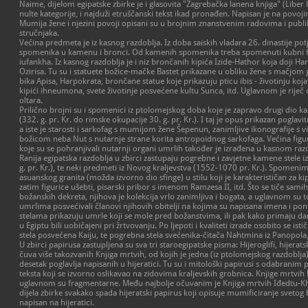
Naime, dijelom egipatske zbirke je i glasovita "Zagrebačka lanena knjiga" (Liber
nulte kategorije, i najduži etruščanski tekst ikad pronađen. Napisan je na povojima
Mumija žene i njezini povoji opisani su u brojnim znanstvenim radovima i publ
stručnjaka.
Većina predmeta je iz kasnog razdoblja. Iz doba saiskih vladara 26. dinastije pot
spomenika u kamenu i bronci. Od kamenih spomenika treba spomenuti kubni f
iufankha. Iz kasnog razdoblja je i niz brončanih kipića Izide-Hathor koja doji Har
Ozirisa. Tu su i statuete božice-mačke Bastet prikazane u obliku žene s mačjom g
bika Apisa, Harpokrata, brončane statue koje prikazuju pticu ibis - životinju koj
kipići ihneumona, svete životinje posvećene kultu Sunca, itd. Uglavnom je riječ
oltara.
Prilično brojni su i spomenici iz ptolomejskog doba koje je zapravo drugi dio k
(332. g. pr. Kr. do rimske okupacije 30. g. pr. Kr.). I taj je opus prikazan pogl
a iste je starosti i sarkofag s mumijom žene Šepenun, zanimljive ikonografije s v
božicom neba Nut s nutarnje strane korita antropoidnog sarkofaga. Većina figur
koje su se pohranjivali nutarnji organi umrlih također je izrađena u kasnom raz
Ranija egipatska razdoblja u zbirci zastupaju pogrebne i zavjetne kamene stele i
g. pr. Kr.), te neki predmeti iz Novog kraljevstva (1552-1070 pr. Kr.). Spomen
asuanskog granita (možda izvorno dio sfinge) u stilu koji je karakterističan za ki
zatim figurice ušebti, pisarski pribor s imenom Ramzesa II, itd. Što se tiče samih
božanskih dekreta, njihova je kolekcija vrlo zanimljiva i bogata, a uglavnom su 
umrlima posvećivali članovi njihovih obitelji na kojima su napisana imena i pone
stelama prikazuju umrle koji se mole pred božanstvima, ili pak kako primaju daro
u Egiptu bili uobičajeni pri žrtvovanju. Po ljepoti i kvaliteti izrade osobito se i
stela posvećena Kaiju, te pogrebna stela svećenika-čitača Nahtmina iz Panopola, 
U zbirci papirusa zastupljena su sva tri staroegipatske pisma: Hijeroglifi, hijer
čuva više takozvanih Knjiga mrtvih, od kojih je jedna (iz ptolomejskog razdoblja)
desetak poglavlja napisanih u hijeratici. Tu su i mitološki papirusi s odabrani
teksta koji se izvorno oslikavao na zidovima kraljevskih grobnica. Knjige mrtvi
uglavnom su fragmentarne. Među najbolje očuvanim je Knjiga mrtvih Iđedtu-Kh
dijela zbirke svakako spada hijeratski papirus koji opisuje mumificiranje svetog 
napisan na hijeratici.