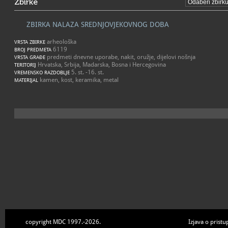
Zbirke
ZBIRKA NALAZA SREDNJOVJEKOVNOG DOBA
arheološka
VRSTA ZBIRKE
6119
BROJ PREDMETA
predmeti dnevne uporabe, nakit, oružje, dijelovi nošnja
VRSTA GRAĐE
Hrvatska, Srbija, Madarska, Bosna i Hercegovina
TERITORIJ
5. st. -16. st.
VREMENSKO RAZDOBLJE
kamen, kost, keramika, metal
MATERIJAL
copyright MDC 1997.-2026.
Izjava o pristu