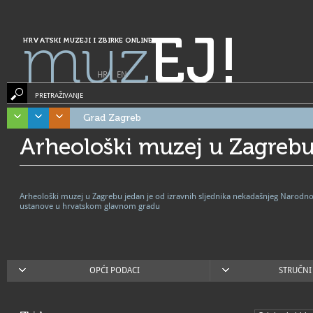
muz
EJ!
HRVATSKI MUZEJI I ZBIRKE ONLINE
HR
|
EN
PRETRAŽIVANJE
Grad Zagreb
Arheološki muzej u Zagreb
Arheološki muzej u Zagrebu jedan je od izravnih sljednika nekadašnjeg Narodno
ustanove u hrvatskom glavnom gradu
OPĆI PODACI
STRUČNI 