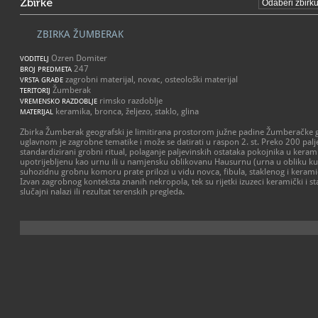
Zbirke
ZBIRKA ŽUMBERAK
Ozren Domiter
VODITELJ
247
BROJ PREDMETA
zagrobni materijal, novac, osteološki materijal
VRSTA GRAĐE
Žumberak
TERITORIJ
rimsko razdoblje
VREMENSKO RAZDOBLJE
keramika, bronca, željezo, staklo, glina
MATERIJAL
Zbirka Žumberak geografski je limitirana prostorom južne padine Žumberačke go
uglavnom je zagrobne tematike i može se datirati u raspon 2. st. Preko 200 pal
standardizirani grobni ritual, polaganje paljevinskih ostataka pokojnika u ke
upotrijebljenu kao urnu ili u namjensku oblikovanu Hausurnu (urna u obliku k
suhozidnu grobnu komoru prate prilozi u vidu novca, fibula, staklenog i kerami
Izvan zagrobnog konteksta znanih nekropola, tek su rijetki izuzeci keramički i st
slučajni nalazi ili rezultat terenskih pregleda.