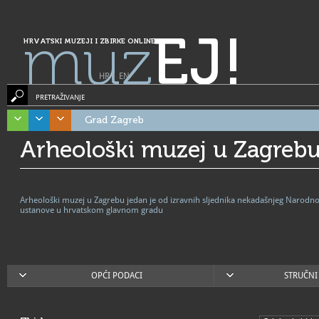
muz
EJ!
HRVATSKI MUZEJI I ZBIRKE ONLINE
HR
|
EN
PRETRAŽIVANJE
Grad Zagreb
Arheološki muzej u Zagreb
Arheološki muzej u Zagrebu jedan je od izravnih sljednika nekadašnjeg Narodno
ustanove u hrvatskom glavnom gradu
OPĆI PODACI
STRUČNI 