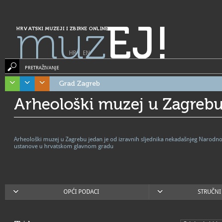
muz
EJ!
HRVATSKI MUZEJI I ZBIRKE ONLINE
HR
|
EN
PRETRAŽIVANJE
Grad Zagreb
Arheološki muzej u Zagreb
Arheološki muzej u Zagrebu jedan je od izravnih sljednika nekadašnjeg Narodno
ustanove u hrvatskom glavnom gradu
OPĆI PODACI
STRUČNI 