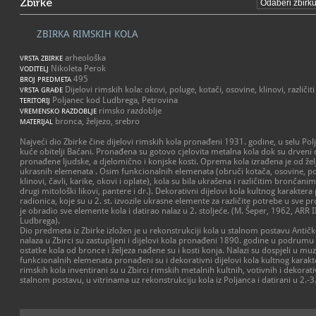
Zbirke
ZBIRKA RIMSKIH KOLA
arheološka
VRSTA ZBIRKE
Nikoleta Perok
VODITELJ
495
BROJ PREDMETA
Dijelovi rimskih kola: okovi, poluge, kotači, osovine, klinovi, različiti 
VRSTA GRAĐE
Poljanec kod Ludbrega, Petrovina
TERITORIJ
rimsko razdoblje
VREMENSKO RAZDOBLJE
bronca, željezo, srebro
MATERIJAL
Najveći dio Zbirke čine dijelovi rimskih kola pronađeni 1931. godine, u selu Pol
kuće obitelji Baćani. Pronađena su gotovo cjelovita metalna kola dok su drveni di
pronađene ljudske, a djelomično i konjske kosti. Oprema kola izrađena je od žel
ukrasnih elemenata . Osim funkcionalnih elemenata (obruči kotača, osovine, polu
klinovi, čavli, karike, okovi i oplate), kola su bila ukrašena i različitim brončani
drugi mitološki likovi, pantere i dr.). Dekorativni dijelovi kola kultnog karaktera
radionica, koje su u 2. st. izvozile ukrasne elemente za različite potrebe u sve pr
je obradio sve elemente kola i datirao nalaz u 2. stoljeće. (M. Šeper, 1962, ARR I
Ludbrega).
Dio predmeta iz Zbirke izložen je u rekonstrukciji kola u stalnom postavu Antičk
nalaza u Zbirci su zastupljeni i dijelovi kola pronađeni 1890. godine u podrumu k
ostatke kola od bronce i željeza nađene su i kosti konja. Nalazi su dospjeli u mu
funkcionalnih elemenata pronađeni su i dekorativni dijelovi kola kultnog karakter
rimskih kola inventirani su u Zbirci rimskih metalnih kultnih, votivnih i dekorat
stalnom postavu, u vitrinama uz rekonstrukciju kola iz Poljanca i datirani u 2.-3.