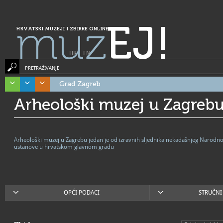
muz
EJ!
HRVATSKI MUZEJI I ZBIRKE ONLINE
HR
|
EN
PRETRAŽIVANJE
Grad Zagreb
Arheološki muzej u Zagreb
Arheološki muzej u Zagrebu jedan je od izravnih sljednika nekadašnjeg Narodno
ustanove u hrvatskom glavnom gradu
OPĆI PODACI
STRUČNI 