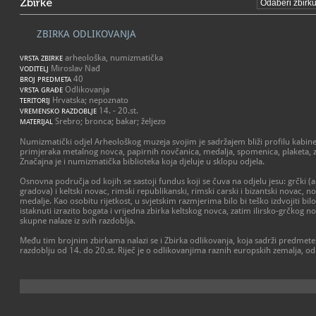
Zbirke
ZBIRKA ODLIKOVANJA
arheološka, numizmatička
VRSTA ZBIRKE
Miroslav Nađ
VODITELJ
40
BROJ PREDMETA
Odlikovanja
VRSTA GRAĐE
Hrvatska; nepoznato
TERITORIJ
14. - 20.st.
VREMENSKO RAZDOBLJE
Srebro; bronca; bakar; željezo
MATERIJAL
Numizmatički odjel Arheološkog muzeja svojim je sadržajem bliži profilu kabine
primjeraka metalnog novca, papirnih novčanica, medalja, spomenica, plaketa, z
Značajna je i numizmatička biblioteka koja djeluje u sklopu odjela.
Osnovna područja od kojih se sastoji fundus koji se čuva na odjelu jesu: grčki
gradova) i keltski novac, rimski republikanski, rimski carski i bizantski novac, no
medalje. Kao osobitu rijetkost, u svjetskim razmjerima bilo bi teško izdvojiti bilo
istaknuti izrazito bogata i vrijedna zbirka keltskog novca, zatim ilirsko-grčkog n
skupne nalaze iz svih razdoblja.
Među tim brojnim zbirkama nalazi se i Zbirka odlikovanja, koja sadrži predmete
razdoblju od 14. do 20.st. Riječ je o odlikovanjima raznih europskih zemalja, o