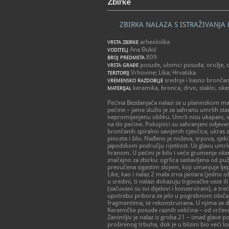
Zbirke
ZBIRKA NALAZA S ISTRAŽIVANJA
arheološka
VRSTA ZBIRKE
Ana Đukić
VODITELJ
809
BROJ PREDMETA
posude, ulomci posuda, oružje, o
VRSTA GRAĐE
Vrhovine; Lika; Hrvatska
TERITORIJ
srednje i kasno brončan
VREMENSKO RAZDOBLJE
keramika, bronca, drvo, staklo, oke
MATERIJAL
Pećina Bezdanjača nalazi se u planinskom ma
pećine – jame služio je za sahranu umrlih st
nepromijenjenu obliku. Umrli nisu ukapani, ve
na tlo pećine. Pokojnici su sahranjeni odjeve
brončanih spiralno savijenih cjevčica, ukras z
pinceta i šilo. Nađeno je noževa, srpova, sje
japodskom području rijetkost. Uz glavu umrlo
hranom. U pećini je bilo i veće grumenje oke
značajno za zbirku: ogrlica sastavljena od puž
prevučena sigastim slojem, koji umanjuje ljepo
Like, kao i nalaz 2 mala zrna jantara (jedno 
u sredini, ti nalazi dokazuju trgovačke veze il
(sačuvani su svi dijelovi i konzervirani), a t
upotrebu pribora za jelo u pogrebnom običaju
fragmentima, te rekonstruirana. U njima se dr
Keramičke posude raznih veličina – od vrčeva, 
Zanimljiv je nalaz iz groba 21 – iznad glave p
proširenog trbuha, dok je u blizini bio veći l