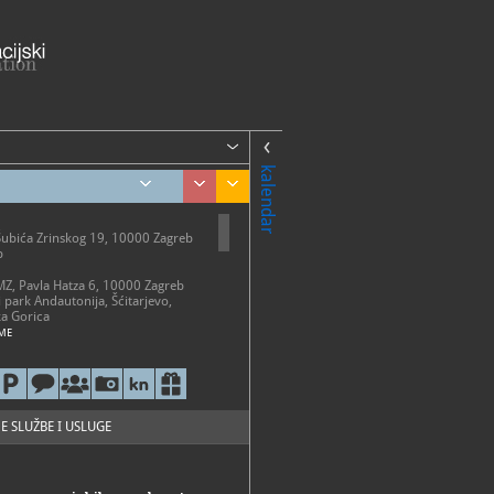
kalendar
Šubića Zrinskog 19, 10000 Zagreb
b
AMZ, Pavla Hatza 6, 10000 Zagreb
i park Andautonija, Šćitarjevo,
a Gorica
ME
etak 10 - 18 h
-20 h
0-13 h
o ponedjeljkom, državnim
 i neradnim danima
E SLUŽBE I USLUGE
i park Andautonija
 - 31. listopada: subotom i
2 - 18 h