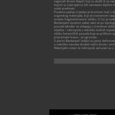
nagorjeli drveni štapići koji su služili ili za
kojom su (vjerojatno) bili namazani dijelovi ti
ostali predmeti.
Posebne pažnje vrijedan je brončani mač s dr
organskog materijala, koji se vremenom ras
izrazito fragmentiranom obliku. U Lici je nađ
Bezdanjače izuzetno važan iako se po tipolog
posuda također se uklapaju u trendove oblika
objekta – nekropola s nekoliko kultnih mjes
obliku keramičkih posuda koje su prilikom s
pripremala hrana – je ogroman.
U pećini Bezdanjači vidljivi su jasno definira
u nekoliko navrata shvatiti način života i smr
Materijalni ostaci te nekropole sačuvani su u Z