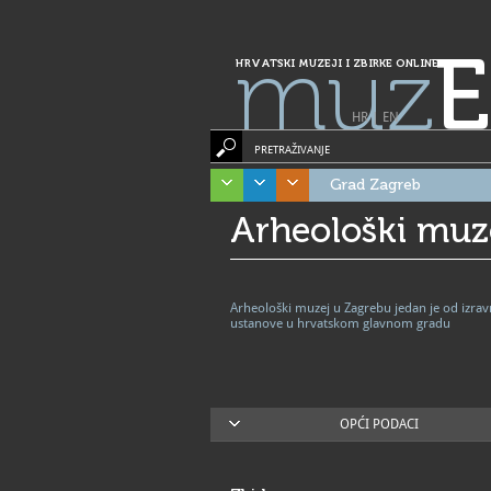
muz
E
HRVATSKI MUZEJI I ZBIRKE ONLINE
HR
|
EN
PRETRAŽIVANJE
Grad Zagreb
Arheološki muz
Arheološki muzej u Zagrebu jedan je od izra
ustanove u hrvatskom glavnom gradu
OPĆI PODACI