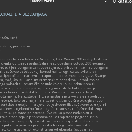
U katal
- od ponedj
prema dog
- zatvoren
 LOKALITETA BEZDANJAČA
> Galerija 
Radno vrij
- utorak – p
- subota 10 
- zatvoreno
ruđe, nakit
praznikom
o doba, pretpovijest
r
01/48
T
01/48
F
sivu Godača nedaleko od Vrhovina, Lika. Više od 200 m dug krak ove
amz@a
E
anovnika obližnjeg naselja. Sahrane su obavljane gotovo 200 godina u
https
W
ć su tijela polagana uz rubove stijena, u prirodne niše ili su polagana
muzej-u-za
ni, a sačuvao se tek pokoji komad nakita: ogrlica sastavljena od
a sljepoočnicu, narukvica ili uporabni opredmeti, npr. igla za šivanje,
kira, mač, što je u kasnijim vremenskim periodima u grobljima na
ga polagali su keramičke posude koje su punili tekućinom ili
ra, koje je položeno pokraj umrlog na grob. Nekoliko nalaza je
eva i tamnoplavih staklenih zrna. Površina puževa i stakla je
tu nakita. Nalaz staklenih zrna najstariji je takve vrste na području
oštećeno). Iako su zrna jantara izuzetno sitna, obična okrugla s rupom
i kontakte iz udaljenih krajeva. Dvije drvene žlice sačuvane su u cjelini
reća i četvrta djelomično (nije moguće rekonstruirati). One dokazuju
, te su po tome jedinstvene. Dva velika pitosa nađena su u
žala hrana koja je pripremana na licu mjesta za pogrebni ritual.
tanjura, manjih zdjelica i sl., sačuvane su cijele ili u ulomcima.
okojnika bila je visoka posuda cilindričnog vrata i kvadratno
onac, koji je uspješno rekonstruiran od ulomaka. Sačuvani su i