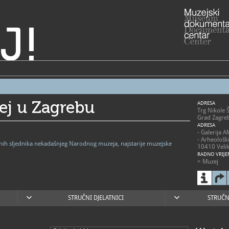
J!
ej u Zagrebu
ADRESA
Trg Nikole 
Grad Zagre
ADRESA
- Galerija 
- Arheološk
vnih sljednika nekadašnjeg Narodnog muzeja, najstarije muzejske
10410 Velik
RADNO VRIJE
> Muzej
- utorak - p
- subota 10
- nedjelja 1
- zatvoren
blagdanima
STRUČNI DJELATNICI
STRUČN
> Arheološk
- 2. svibnja
nedjeljom 1