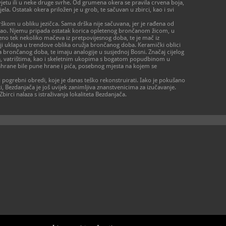
 rasvjetu ili u neke druge svrhe. Od grumena okera se pravila crvena boja,
jela. Ostatak okera priložen je u grob, te sačuvan u zbirci, kao i svi
škom u obliku jezičca. Sama drška nije sačuvana, jer je rađena od
pao. Njemu pripada ostatak korica opletenog brončanom žicom, u
eno tek nekoliko mačeva iz pretpovijesnog doba, te je mač iz
iji uklapa u trendove oblika oružja brončanog doba. Keramički oblici
 brončanog doba, te imaju analogije u susjednoj Bosni. Značaj cijelog
ta, vatrištima, kao i skeletnim ukopima s bogatom popudbinom u
ahrane bile pune hrane i pića, posebnog mjesta na kojem se
ni pogrebni obredi, koje je danas teško rekonstruirati. Iako je pokušano
ti, Bezdanjača je još uvijek zanimljiva znanstvenicima za izučavanje.
birci nalaza s istraživanja lokaliteta Bezdanjača.