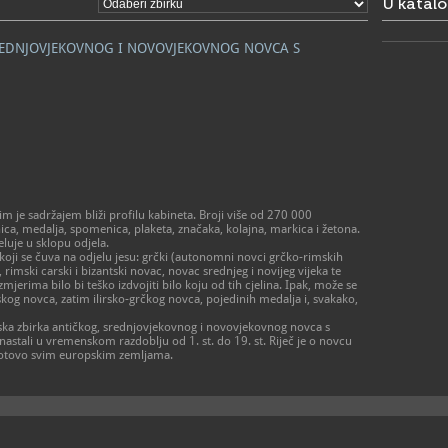
U katal
- od ponedj
prema dog
- zatvoren
SREDNJOVJEKOVNOG I NOVOVJEKOVNOG NOVCA S
> Galerija 
Radno vrij
- utorak – p
- subota 10 
- zatvoreno
praznikom
01/48
T
01/48
F
amz@a
E
 je sadržajem bliži profilu kabineta. Broji više od 270 000
https
W
a, medalja, spomenica, plaketa, značaka, kolajna, markica i žetona.
muzej-u-za
eluje u sklopu odjela.
koji se čuva na odjelu jesu: grčki (autonomni novci grčko-rimskih
 rimski carski i bizantski novac, novac srednjeg i novijeg vijeka te
mjerima bilo bi teško izdvojiti bilo koju od tih cjelina. Ipak, može se
ltskog novca, zatim ilirsko-grčkog novca, pojedinih medalja i, svakako,
jska zbirka antičkog, srednjovjekovnog i novovjekovnog novca s
 nastali u vremenskom razdoblju od 1. st. do 19. st. Riječ je o novcu
 gotovo svim europskim zemljama.