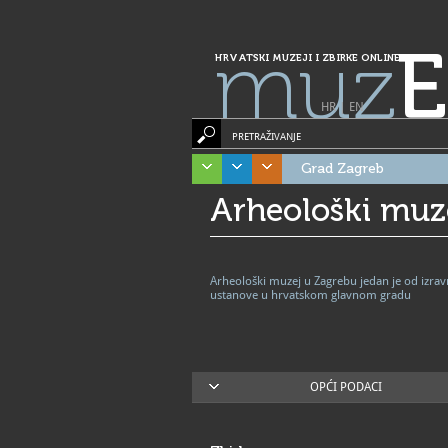
muz
E
HRVATSKI MUZEJI I ZBIRKE ONLINE
HR
|
EN
PRETRAŽIVANJE
Grad Zagreb
Arheološki muz
Arheološki muzej u Zagrebu jedan je od izra
ustanove u hrvatskom glavnom gradu
OPĆI PODACI