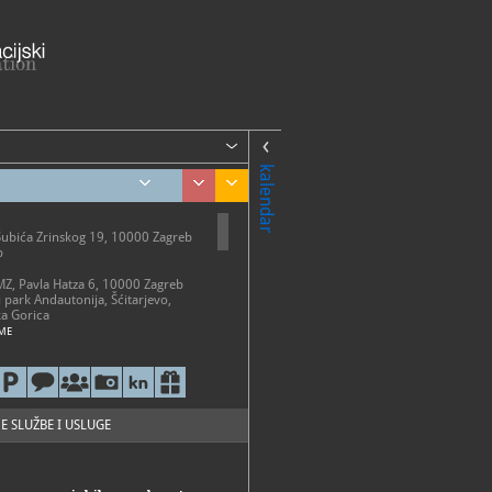
kalendar
Šubića Zrinskog 19, 10000 Zagreb
b
AMZ, Pavla Hatza 6, 10000 Zagreb
i park Andautonija, Šćitarjevo,
a Gorica
ME
etak 10 - 18 h
-20 h
0-13 h
o ponedjeljkom, državnim
 i neradnim danima
E SLUŽBE I USLUGE
i park Andautonija
 - 31. listopada: subotom i
2 - 18 h