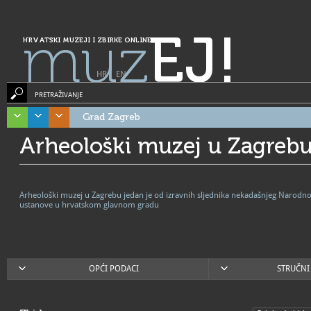
muz
EJ!
HRVATSKI MUZEJI I ZBIRKE ONLINE
HR
|
EN
PRETRAŽIVANJE
Grad Zagreb
Arheološki muzej u Zagreb
Arheološki muzej u Zagrebu jedan je od izravnih sljednika nekadašnjeg Narodno
ustanove u hrvatskom glavnom gradu
OPĆI PODACI
STRUČNI 