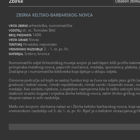
Zbirke
ZBIRKA KELTSKO-BARBARSKOG NOVCA
arheološka, numizmatička
VRSTA ZBIRKE
dr. sc. Tomislav Bilić
VODITELJ
1490
BROJ PREDMETA
Novac
VRSTA GRAĐE
Hrvatska; nepoznato
TERITORIJ
3. - 1. st. pr. Kr.
VREMENSKO RAZDOBLJE
Srebro; bronca
MATERIJAL
Numizmatički odjel Arheološkog muzeja svojim je sadržajem bliži profilu kabine
primjeraka metalnog novca, papirnih novčanica, medalja, spomenica, plaketa, z
Značajna je i numizmatička biblioteka koja djeluje u sklopu odjela.
Osnovna područja od kojih se sastoji fundus koji se čuva na odjelu jesu: grčki
gradova) i keltski novac, rimski republikanski, rimski carski i bizantski novac, no
medalje. Kao osobitu rijetkost, u svjetskim razmjerima bilo bi teško izdvojiti bilo
istaknuti izrazito bogata i vrijedna zbirka keltskog novca, zatim ilirsko-grčkog n
skupne nalaze iz svih razdoblja.
Među tim brojnim zbirkama nalazi se i Zbirka keltsko-barbarskog novca, koja sad
vremenskom razdoblju od 3. do 1. st. pr. Kr. Riječ je o keltskim imitacijama gr