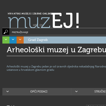
muz
EJ!
HRVATSKI MUZEJI I ZBIRKE ONLINE
HR
|
EN
PRETRAŽIVANJE
Grad Zagreb
Arheološki muzej u Zagreb
Arheološki muzej u Zagrebu jedan je od izravnih sljednika nekadašnjeg Narodno
ustanove u hrvatskom glavnom gradu
OPĆI PODACI
STRUČNI 