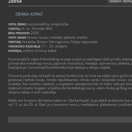
Zbirke
ZBIRKA KOPAČ
numizmatička, umjetnička
VRSTA ZBIRKE
dr. sc. Tomislav Bilić
VODITELJ
2030
BROJ PREDMETA
kovani novac; medalje; plakete; značke
VRSTA GRAĐE
Hrvatska; Bosna i Hercegovina; Srbija; nepoznato
TERITORIJ
17. - 20. stoljeće
VREMENSKO RAZDOBLJE
srebro; bronca; bakar
MATERIJAL
Numizmatički odjel Arheološkog muzeja svojim je sadržajem bliži profilu kabine
primjeraka metalnog novca, papirnih novčanica, medalja, spomenica, plaketa, z
Značajna je i numizmatička biblioteka koja djeluje u sklopu odjela.
Osnovna područja od kojih se sastoji fundus koji se čuva na odjelu jesu: grčki
gradova) i keltski novac, rimski republikanski, rimski carski i bizantski novac, no
medalje. Kao osobitu rijetkost, u svjetskim razmjerima bilo bi teško izdvojiti bilo
istaknuti izrazito bogata i vrijedna zbirka keltskog novca, zatim ilirsko-grčkog n
skupne nalaze iz svih razdoblja.
Među tim brojnim zbirkama nalazi se i Zbirka Kopač, koja sadrži predmete koji
od 17. st. do 20. st. Riječ je o kovanom novcu, medaljama, plaketama i značkama