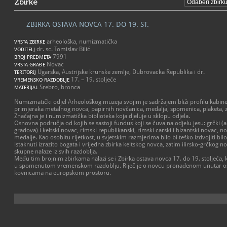
Zbirke
ZBIRKA OSTAVA NOVCA 17. DO 19. ST.
arheološka, numizmatička
VRSTA ZBIRKE
dr. sc. Tomislav Bilić
VODITELJ
7991
BROJ PREDMETA
Novac
VRSTA GRAĐE
Ugarska, Austrijske krunske zemlje, Dubrovacka Republika i dr.
TERITORIJ
17. – 19. stoljeće
VREMENSKO RAZDOBLJE
Srebro, bronca
MATERIJAL
Numizmatički odjel Arheološkog muzeja svojim je sadržajem bliži profilu kabine
primjeraka metalnog novca, papirnih novčanica, medalja, spomenica, plaketa, z
Značajna je i numizmatička biblioteka koja djeluje u sklopu odjela.
Osnovna područja od kojih se sastoji fundus koji se čuva na odjelu jesu: grčki
gradova) i keltski novac, rimski republikanski, rimski carski i bizantski novac, no
medalje. Kao osobitu rijetkost, u svjetskim razmjerima bilo bi teško izdvojiti bilo
istaknuti izrazito bogata i vrijedna zbirka keltskog novca, zatim ilirsko-grčkog n
skupne nalaze iz svih razdoblja.
Među tim brojnim zbirkama nalazi se i Zbirka ostava novca 17. do 19. stoljeća, k
u spomenutom vremenskom razdoblju. Riječ je o novcu pronađenom unutar ostav
kovnicama na europskom prostoru.