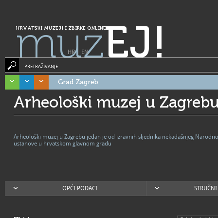
muz
EJ!
HRVATSKI MUZEJI I ZBIRKE ONLINE
HR
|
EN
PRETRAŽIVANJE
Grad Zagreb
Arheološki muzej u Zagreb
Arheološki muzej u Zagrebu jedan je od izravnih sljednika nekadašnjeg Narodno
ustanove u hrvatskom glavnom gradu
OPĆI PODACI
STRUČNI 