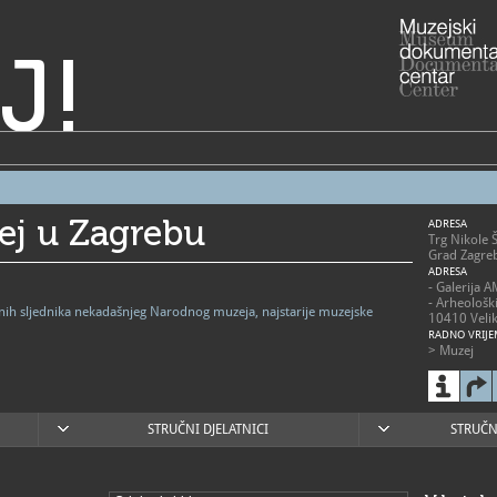
J!
ej u Zagrebu
ADRESA
Trg Nikole 
Grad Zagre
ADRESA
- Galerija 
- Arheološk
vnih sljednika nekadašnjeg Narodnog muzeja, najstarije muzejske
10410 Velik
RADNO VRIJE
> Muzej
- utorak - p
- subota 10
- nedjelja 1
- zatvoren
blagdanima
STRUČNI DJELATNICI
STRUČN
> Arheološk
- 2. svibnja
nedjeljom 1