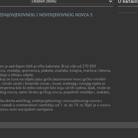
U katal
- od ponedj
prema dog
- zatvoren
SREDNJOVJEKOVNOG I NOVOVJEKOVNOG NOVCA S
> Galerija 
Radno vrij
- utorak – p
- subota 10 
- zatvoreno
praznikom
01/48
T
01/48
F
amz@a
E
 je sadržajem bliži profilu kabineta. Broji više od 270 000
https
W
a, medalja, spomenica, plaketa, značaka, kolajna, markica i žetona.
muzej-u-za
eluje u sklopu odjela.
koji se čuva na odjelu jesu: grčki (autonomni novci grčko-rimskih
 rimski carski i bizantski novac, novac srednjeg i novijeg vijeka te
mjerima bilo bi teško izdvojiti bilo koju od tih cjelina. Ipak, može se
ltskog novca, zatim ilirsko-grčkog novca, pojedinih medalja i, svakako,
jska zbirka antičkog, srednjovjekovnog i novovjekovnog novca s
u nastali u vremenskom razdoblju od 1. st. do 19. st. Riječ je o novcu
 gotovo svim europskim zemljama.