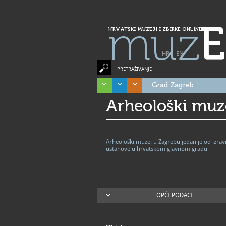
muz
E
HRVATSKI MUZEJI I ZBIRKE ONLINE
HR
|
EN
PRETRAŽIVANJE
Grad Zagreb
Arheološki muz
Arheološki muzej u Zagrebu jedan je od izra
ustanove u hrvatskom glavnom gradu
OPĆI PODACI