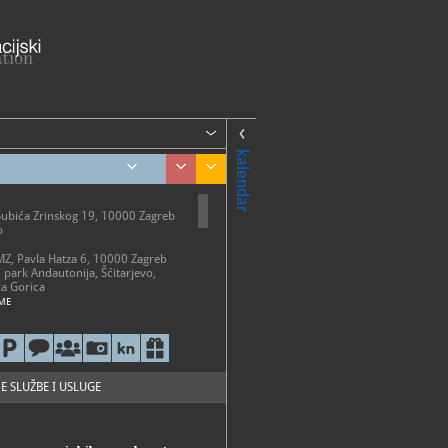
kalendar
Šubića Zrinskog 19, 10000 Zagreb
b
AMZ, Pavla Hatza 6, 10000 Zagreb
i park Andautonija, Šćitarjevo,
a Gorica
ME
etak 10 - 18 h
-20 h
0-13 h
o ponedjeljkom, državnim
 i neradnim danima
E SLUŽBE I USLUGE
i park Andautonija
 - 31. listopada: subotom i
2 - 18 h