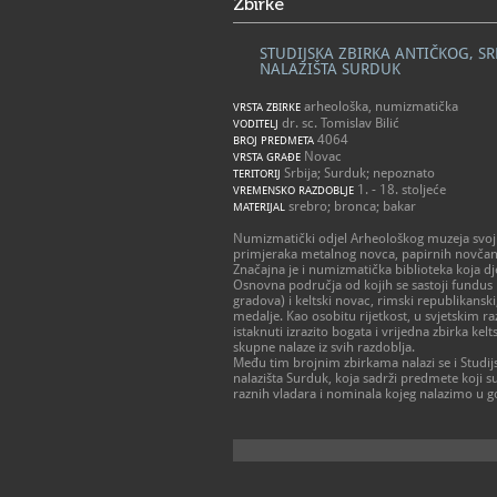
Zbirke
STUDIJSKA ZBIRKA ANTIČKOG, 
NALAZIŠTA SURDUK
arheološka, numizmatička
VRSTA ZBIRKE
dr. sc. Tomislav Bilić
VODITELJ
4064
BROJ PREDMETA
Novac
VRSTA GRAĐE
Srbija; Surduk; nepoznato
TERITORIJ
1. - 18. stoljeće
VREMENSKO RAZDOBLJE
srebro; bronca; bakar
MATERIJAL
Numizmatički odjel Arheološkog muzeja svojim
primjeraka metalnog novca, papirnih novčanic
Značajna je i numizmatička biblioteka koja dj
Osnovna područja od kojih se sastoji fundus 
gradova) i keltski novac, rimski republikanski,
medalje. Kao osobitu rijetkost, u svjetskim raz
istaknuti izrazito bogata i vrijedna zbirka ke
skupne nalaze iz svih razdoblja.
Među tim brojnim zbirkama nalazi se i Studi
nalazišta Surduk, koja sadrži predmete koji s
raznih vladara i nominala kojeg nalazimo u